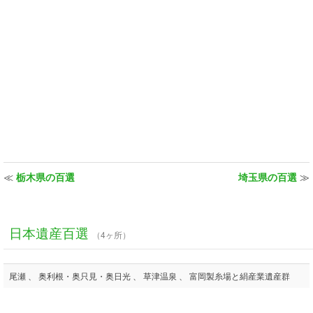
≪
栃木県の百選
埼玉県の百選
≫
日本遺産百選
（4ヶ所）
尾瀬 、 奥利根・奥只見・奥日光 、 草津温泉 、 富岡製糸場と絹産業遺産群