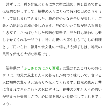
鱒ずしは、鱒を酢飯とともに木の型に詰め、押し固めて作る
伝統的な押しずしで、福井の人々にとって特別な日のごちそう
として親しまれてきました。鱒の鮮やかな色合いが美しく、ご
飯との絶妙な調和が楽しめます。酢の効いたご飯が鱒の旨味を
引き立て、さっぱりとした後味が特徴で、見た目も味わいも楽
しませてくれる一品です。特にお祝いの席やおもてなしの料理
として用いられ、福井の食文化の一端を担う鱒ずしは、地元の
風習を伝える大切な料理です。
福井県の「
ふるさとおにぎり百選
」に選ばれたこれらのおに
ぎりは、地元の風土と人々の暮らしが息づく味わいで、食べる
人に福井の豊かさと温もりを伝えてくれます。自然の恵みと共
に育まれてきたこれらのおにぎりは、福井の大地と人々の思い
が詰まった美味しさで、心に残る味わいを提供してくれるでし
ょう。