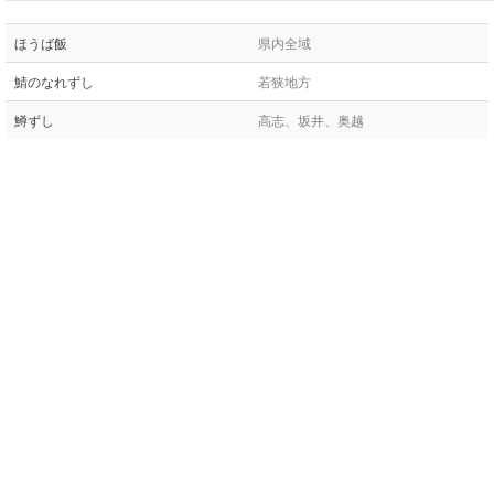
ほうば飯
県内全域
鯖のなれずし
若狭地方
鱒ずし
高志、坂井、奥越