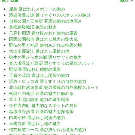
屋島 選ばれしスポットの魅力
溶岩渚遊歩道 選りすぐりのスポットの魅力
自然公園と三名所 百選の魅力の奥深さ
奥松島嵯峨渓 絶景の魅力
只見川周辺 選び抜かれた魅力の風景
国民公園都市 選ばれし魅力の集大成
野仏の里と神話 魅力あふれる特選の地
大山山麓淀江 選ばれし風情の地
弥生の里から水の郷 選りすぐりの魅力
奥入瀬渓流と蔦沼 選りすぐりの景観スポット
野反湖 選ばれし感動の風景
千倉の花畑 選ばれし場所の魅力
渓谷トロッコ道 選りすぐりの自然の魅力
北山崎自然遊歩道 魅力満載の自然体験スポット
松田江の長浜 百選の魅力に触れる
富士山北口散策 魅力の選出場所
今井寺内町 魅力的なスポットの見所
塩原渓谷歩道 百選の魅力を探る旅
白馬小径 選ばれし場所の魅力
天狗高原 選ばれし地の魅力
信玄棒道コース 選び抜かれた場所の魅力