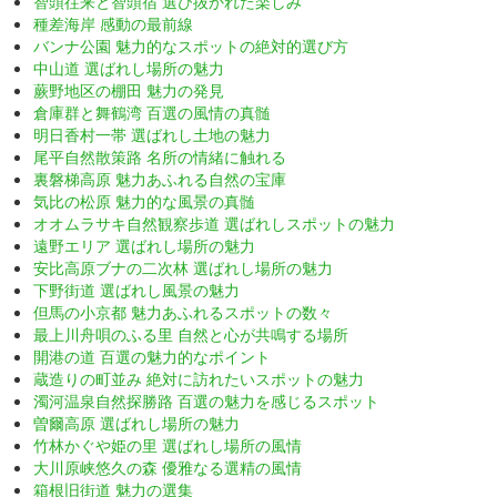
智頭往来と智頭宿 選び抜かれた楽しみ
種差海岸 感動の最前線
バンナ公園 魅力的なスポットの絶対的選び方
中山道 選ばれし場所の魅力
蕨野地区の棚田 魅力の発見
倉庫群と舞鶴湾 百選の風情の真髄
明日香村一帯 選ばれし土地の魅力
尾平自然散策路 名所の情緒に触れる
裏磐梯高原 魅力あふれる自然の宝庫
気比の松原 魅力的な風景の真髄
オオムラサキ自然観察歩道 選ばれしスポットの魅力
遠野エリア 選ばれし場所の魅力
安比高原ブナの二次林 選ばれし場所の魅力
下野街道 選ばれし風景の魅力
但馬の小京都 魅力あふれるスポットの数々
最上川舟唄のふる里 自然と心が共鳴する場所
開港の道 百選の魅力的なポイント
蔵造りの町並み 絶対に訪れたいスポットの魅力
濁河温泉自然探勝路 百選の魅力を感じるスポット
曽爾高原 選ばれし場所の魅力
竹林かぐや姫の里 選ばれし場所の風情
大川原峡悠久の森 優雅なる選精の風情
箱根旧街道 魅力の選集