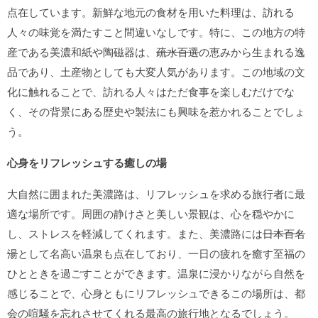
点在しています。新鮮な地元の食材を用いた料理は、訪れる
人々の味覚を満たすこと間違いなしです。特に、この地方の特
産である美濃和紙や陶磁器は、
疏水百選
の恵みから生まれる逸
品であり、土産物としても大変人気があります。この地域の文
化に触れることで、訪れる人々はただ食事を楽しむだけでな
く、その背景にある歴史や製法にも興味を惹かれることでしょ
う。
心身をリフレッシュする癒しの場
大自然に囲まれた美濃路は、リフレッシュを求める旅行者に最
適な場所です。周囲の静けさと美しい景観は、心を穏やかに
し、ストレスを軽減してくれます。また、美濃路には
日本百名
湯
として名高い温泉も点在しており、一日の疲れを癒す至福の
ひとときを過ごすことができます。温泉に浸かりながら自然を
感じることで、心身ともにリフレッシュできるこの場所は、都
会の喧騒を忘れさせてくれる最高の旅行地となるでしょう。