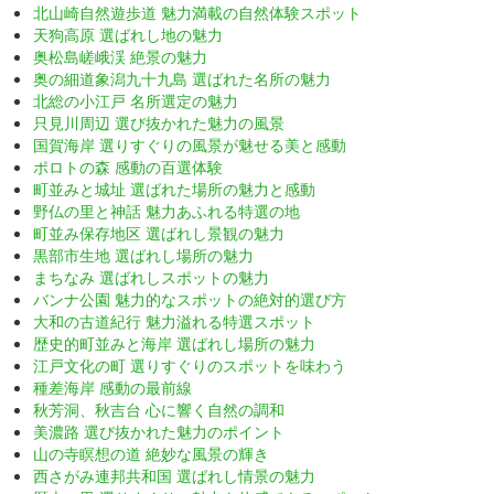
北山崎自然遊歩道 魅力満載の自然体験スポット
天狗高原 選ばれし地の魅力
奥松島嵯峨渓 絶景の魅力
奥の細道象潟九十九島 選ばれた名所の魅力
北総の小江戸 名所選定の魅力
只見川周辺 選び抜かれた魅力の風景
国賀海岸 選りすぐりの風景が魅せる美と感動
ポロトの森 感動の百選体験
町並みと城址 選ばれた場所の魅力と感動
野仏の里と神話 魅力あふれる特選の地
町並み保存地区 選ばれし景観の魅力
黒部市生地 選ばれし場所の魅力
まちなみ 選ばれしスポットの魅力
バンナ公園 魅力的なスポットの絶対的選び方
大和の古道紀行 魅力溢れる特選スポット
歴史的町並みと海岸 選ばれし場所の魅力
江戸文化の町 選りすぐりのスポットを味わう
種差海岸 感動の最前線
秋芳洞、秋吉台 心に響く自然の調和
美濃路 選び抜かれた魅力のポイント
山の寺瞑想の道 絶妙な風景の輝き
西さがみ連邦共和国 選ばれし情景の魅力