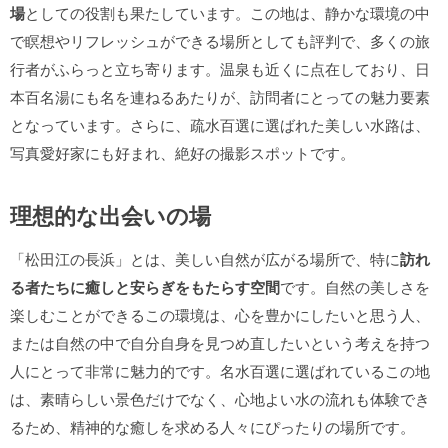
場
としての役割も果たしています。この地は、静かな環境の中
で瞑想やリフレッシュができる場所としても評判で、多くの旅
行者がふらっと立ち寄ります。温泉も近くに点在しており、日
本百名湯にも名を連ねるあたりが、訪問者にとっての魅力要素
となっています。さらに、疏水百選に選ばれた美しい水路は、
写真愛好家にも好まれ、絶好の撮影スポットです。
理想的な出会いの場
「松田江の長浜」とは、美しい自然が広がる場所で、特に
訪れ
る者たちに癒しと安らぎをもたらす空間
です。自然の美しさを
楽しむことができるこの環境は、心を豊かにしたいと思う人、
または自然の中で自分自身を見つめ直したいという考えを持つ
人にとって非常に魅力的です。名水百選に選ばれているこの地
は、素晴らしい景色だけでなく、心地よい水の流れも体験でき
るため、精神的な癒しを求める人々にぴったりの場所です。