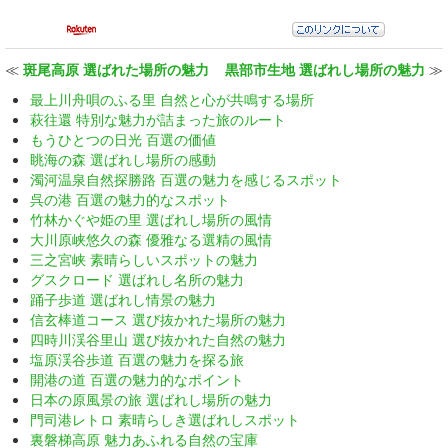
≪
斑尾高原 選ばれた場所の魅力
黒部市生地 選ばれし場所の魅力
≫
最上川舟唄のふる里 自然と心が共鳴する場所
萩往還 特別な魅力が詰まった旅のルート
もうひとつの日光 百選の価値
眺海の森 選ばれし場所の感動
濁河温泉自然探勝路 百選の魅力を感じるスポット
呉の港 百選の魅力的なスポット
竹林かぐや姫の里 選ばれし場所の風情
大川原峡悠久の森 優雅なる選精の風情
三之宮峡 素晴らしいスポットの魅力
グスクロード 選ばれし名所の魅力
踊子歩道 選ばれし情景の魅力
信玄棒道コース 選び抜かれた場所の魅力
四時川渓谷里山 選び抜かれた自然の魅力
塩原渓谷歩道 百選の魅力を探る旅
開港の道 百選の魅力的なポイント
日本の原風景の旅 選ばれし場所の魅力
門司港レトロ 素晴らしき選ばれしスポット
裏磐梯高原 魅力あふれる自然の宝庫