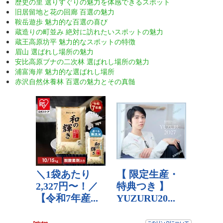
歴史の里 選りすぐりの魅力を体感できるスポット
旧居留地と花の回廊 百選の魅力
鞍岳遊歩 魅力的な百選の喜び
蔵造りの町並み 絶対に訪れたいスポットの魅力
蔵王高原坊平 魅力的なスポットの特徴
眉山 選ばれし場所の魅力
安比高原ブナの二次林 選ばれし場所の魅力
浦富海岸 魅力的な選ばれし場所
赤沢自然休養林 百選の魅力とその真髄