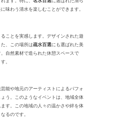
くれます。特に、
名水百選
に選ばれた清ら
共に味わう清水を楽しむことができます。
きることを実感します。デザインされた遊
また、この場所は
疏水百選
にも選ばれた美
す。自然素材で造られた休憩スペースで
ます。
統芸能や地元のアーティストによるパフォ
しょう。このようなイベントは、地域全体
れます。この地域の人々の温かさや絆を体
となるのです。