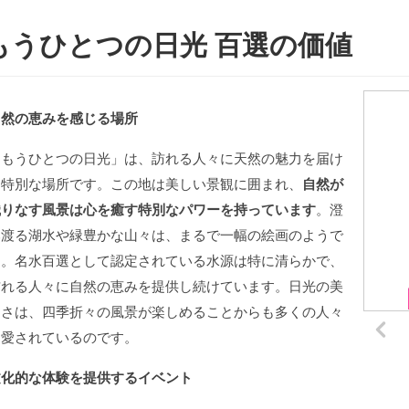
もうひとつの日光 百選の価値
自然の恵みを感じる場所
「もうひとつの日光」は、訪れる人々に天然の魅力を届け
る特別な場所です。この地は美しい景観に囲まれ、
自然が
織りなす風景は心を癒す特別なパワーを持っています
。澄
み渡る湖水や緑豊かな山々は、まるで一幅の絵画のようで
す。名水百選として認定されている水源は特に清らかで、
訪れる人々に自然の恵みを提供し続けています。日光の美
しさは、四季折々の風景が楽しめることからも多くの人々
に愛されているのです。
文化的な体験を提供するイベント