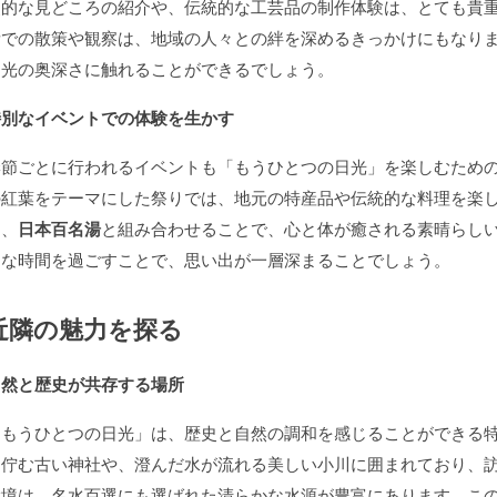
史的な見どころの紹介や、伝統的な工芸品の制作体験は、とても貴
所での散策や観察は、地域の人々との絆を深めるきっかけにもなり
日光の奥深さに触れることができるでしょう。
特別なイベントでの体験を生かす
季節ごとに行われるイベントも「もうひとつの日光」を楽しむため
の紅葉をテーマにした祭りでは、地元の特産品や伝統的な料理を楽
は、
日本百名湯
と組み合わせることで、心と体が癒される素晴らし
別な時間を過ごすことで、思い出が一層深まることでしょう。
近隣の魅力を探る
自然と歴史が共存する場所
「もうひとつの日光」は、歴史と自然の調和を感じることができる
に佇む古い神社や、澄んだ水が流れる美しい小川に囲まれており、
環境は、名水百選にも選ばれた清らかな水源が豊富にあります。こ