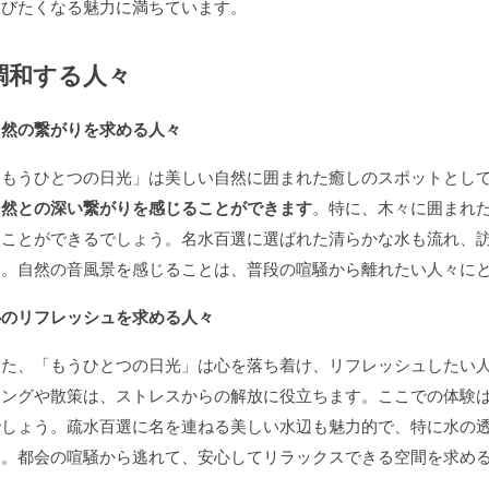
運びたくなる魅力に満ちています。
調和する人々
自然の繋がりを求める人々
「もうひとつの日光」は美しい自然に囲まれた癒しのスポットとし
自然との深い繋がりを感じることができます
。特に、木々に囲まれ
ることができるでしょう。名水百選に選ばれた清らかな水も流れ、
す。自然の音風景を感じることは、普段の喧騒から離れたい人々に
心のリフレッシュを求める人々
また、「もうひとつの日光」は心を落ち着け、リフレッシュしたい
キングや散策は、ストレスからの解放に役立ちます。ここでの体験
でしょう。疏水百選に名を連ねる美しい水辺も魅力的で、特に水の
す。都会の喧騒から逃れて、安心してリラックスできる空間を求め