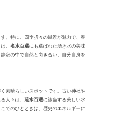
ます。特に、四季折々の風景が魅力で、春
きは、
名水百選
にも選ばれた湧き水の美味
、静寂の中で自然と向き合い、自分自身を
づく素晴らしいスポットです。古い神社や
れる人々は、
疏水百選
に該当する美しい水
ここでのひとときは、歴史のエネルギーに