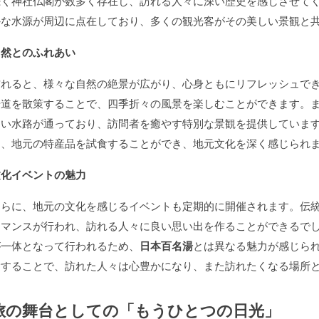
続く神社仏閣が数多く存在し、訪れる人々に深い歴史を感じさせて
かな水源が周辺に点在しており、多くの観光客がその美しい景観と
自然とのふれあい
訪れると、様々な自然の絶景が広がり、心身ともにリフレッシュで
歩道を散策することで、四季折々の風景を楽しむことができます。
しい水路が通っており、訪問者を癒やす特別な景観を提供していま
は、地元の特産品を試食することができ、地元文化を深く感じられ
文化イベントの魅力
さらに、地元の文化を感じるイベントも定期的に開催されます。伝
ーマンスが行われ、訪れる人々に良い思い出を作ることができるで
が一体となって行われるため、
日本百名湯
とは異なる魅力が感じら
験することで、訪れた人々は心豊かになり、また訪れたくなる場所
旅の舞台としての「もうひとつの日光」