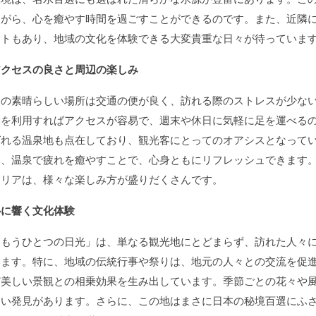
ながら、心を癒やす時間を過ごすことができるのです。また、近隣
ントもあり、地域の文化を体験できる大変貴重な日々が待っていま
アクセスの良さと周辺の楽しみ
この素晴らしい場所は交通の便が良く、訪れる際のストレスが少な
関を利用すればアクセスが容易で、週末や休日に気軽に足を運べる
ばれる温泉地も点在しており、観光客にとってのオアシスとなって
ら、温泉で疲れを癒やすことで、心身ともにリフレッシュできます
エリアは、様々な楽しみ方が盛りだくさんです。
心に響く文化体験
「もうひとつの日光」は、単なる観光地にとどまらず、訪れた人々
います。特に、地域の伝統行事や祭りは、地元の人々との交流を促
ど美しい景観との相乗効果を生み出しています。季節ごとの花々や
しい発見があります。さらに、この地はまさに日本の秘境百選にふ