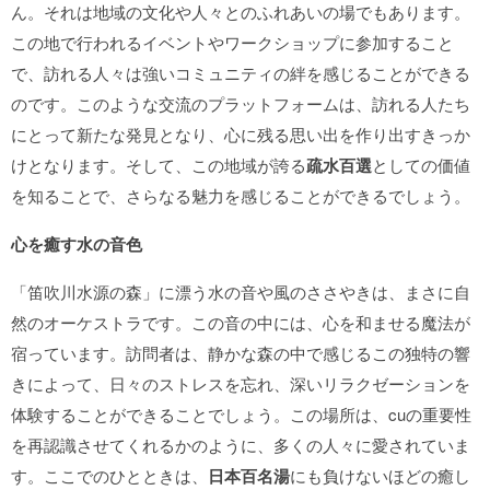
ん。それは地域の文化や人々とのふれあいの場でもあります。
この地で行われるイベントやワークショップに参加すること
で、訪れる人々は強いコミュニティの絆を感じることができる
のです。このような交流のプラットフォームは、訪れる人たち
にとって新たな発見となり、心に残る思い出を作り出すきっか
けとなります。そして、この地域が誇る
疏水百選
としての価値
を知ることで、さらなる魅力を感じることができるでしょう。
心を癒す水の音色
「笛吹川水源の森」に漂う水の音や風のささやきは、まさに自
然のオーケストラです。この音の中には、心を和ませる魔法が
宿っています。訪問者は、静かな森の中で感じるこの独特の響
きによって、日々のストレスを忘れ、深いリラクゼーションを
体験することができることでしょう。この場所は、cuの重要性
を再認識させてくれるかのように、多くの人々に愛されていま
す。ここでのひとときは、
日本百名湯
にも負けないほどの癒し