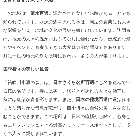
この地域は、
疏水百選
に認定された美しい水路があることでも
知られています。水源の森を流れる水は、周辺の農業にも大き
な影響を与え、地域の文化や歴史を醸し出しています。訪問者
は、地元の人々の温かいおもてなしに触れながら、伝統的な祭
りやイベントにも参加できる大変魅力的な場所でもあります。
月に一度の地元の祭りは特に賑わい、多くの人が集まります。
四季折々の美しい風景
「笛吹川水源の森」は、
日本さくら名所百選
にも名を連ねてい
る桜の名所です。春には美しい桜並木が訪れる人々を魅了し、
秋には紅葉が森を彩ります。また、
日本の秘境百選
に選ばれる
ような清らかな景観が広がり、四季折々の自然の美しさを楽し
むことができます。この場所は、日常の喧騒から離れ、心身と
もにリフレッシュできる最高のリトリートスポットとして、多
くの人々に親しまれています。