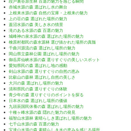
段戸裏谷原生林 百選の魅力を感じる瞬間
赤城水源の森 選ばれし水の舞台
上根来水源の森 自然の宝庫・上根来の魅力
上の荘の森 選ばれた場所の魅力
蓋沼水源の森 美しき水の情景
滝のある水源の森 百選の魅力
城峰神の泉水源の森 選ばれた場所の魅力
檜原村都民の森水源林 選び抜かれた場所の真髄
千曲川源流の森 選ばれし場所の魅力
岡山県立森林公園 選ばれし場所の魅力
御岳昇仙峡水源の森 選りすぐりの美しいスポット
愛知県民の森 選ばれし地の感動
剣山水源の森 選りすぐりの自然の恵み
比叡山の森林 選ばれし自然の美しさ
大川の森 選ばれし場所の魅力
清和県民の森 選りすぐりの体験
青少年の森 選りすぐりのポイントを探る
日本水の森 選ばれし場所の価値
九頭辰国民休養の森 選ばれし場所の魅力
十種ヶ峰水源の森 隠れた魅力の発見
福智山水源林 素晴らしき選ばれし場所の魅力
七千山水源の森 百選の魅力
宝達山水源の森 素晴らしき水の恵みを感じる場所