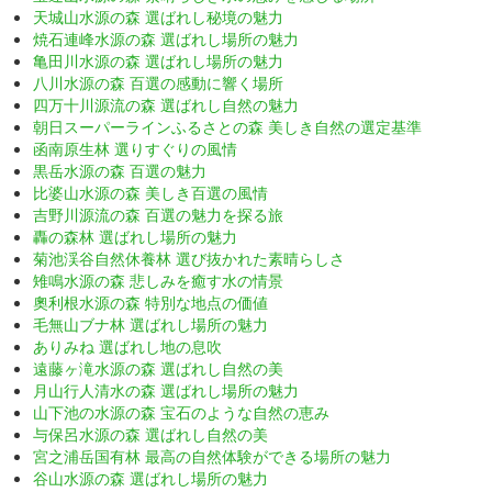
天城山水源の森 選ばれし秘境の魅力
焼石連峰水源の森 選ばれし場所の魅力
亀田川水源の森 選ばれし場所の魅力
八川水源の森 百選の感動に響く場所
四万十川源流の森 選ばれし自然の魅力
朝日スーパーラインふるさとの森 美しき自然の選定基準
函南原生林 選りすぐりの風情
黒岳水源の森 百選の魅力
比婆山水源の森 美しき百選の風情
吉野川源流の森 百選の魅力を探る旅
轟の森林 選ばれし場所の魅力
菊池渓谷自然休養林 選び抜かれた素晴らしさ
雉鳴水源の森 悲しみを癒す水の情景
奧利根水源の森 特別な地点の価値
毛無山ブナ林 選ばれし場所の魅力
ありみね 選ばれし地の息吹
遠藤ヶ滝水源の森 選ばれし自然の美
月山行人清水の森 選ばれし場所の魅力
山下池の水源の森 宝石のような自然の恵み
与保呂水源の森 選ばれし自然の美
宮之浦岳国有林 最高の自然体験ができる場所の魅力
谷山水源の森 選ばれし場所の魅力