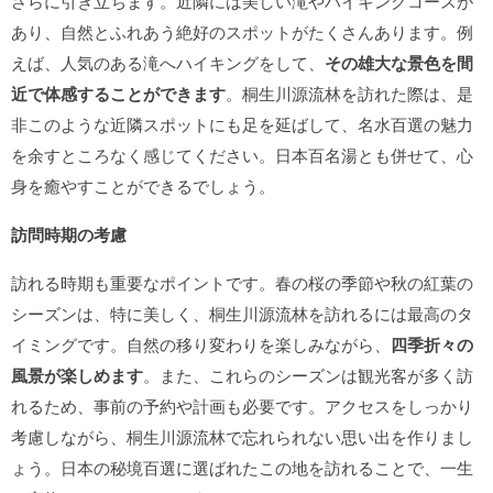
さらに引き立ちます。近隣には美しい滝やハイキングコースが
あり、自然とふれあう絶好のスポットがたくさんあります。例
えば、人気のある滝へハイキングをして、
その雄大な景色を間
近で体感することができます
。桐生川源流林を訪れた際は、是
非このような近隣スポットにも足を延ばして、名水百選の魅力
を余すところなく感じてください。日本百名湯とも併せて、心
身を癒やすことができるでしょう。
訪問時期の考慮
訪れる時期も重要なポイントです。春の桜の季節や秋の紅葉の
シーズンは、特に美しく、桐生川源流林を訪れるには最高のタ
イミングです。自然の移り変わりを楽しみながら、
四季折々の
風景が楽しめます
。また、これらのシーズンは観光客が多く訪
れるため、事前の予約や計画も必要です。アクセスをしっかり
考慮しながら、桐生川源流林で忘れられない思い出を作りまし
ょう。日本の秘境百選に選ばれたこの地を訪れることで、一生