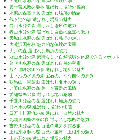
大滝山水源の森 至高の体験の場
奧十曽風致探勝林 選ばれし場所の感動
水源の森高清水 選ばれし場所の情緒
鶴ヶ池の森 選ばれし場所の魅力
谷山水源の森 選ばれし場所の魅力
轟山水源の森 選ばれし自然の至宝の魅力
天城山水源の森 選ばれし秘境の魅力
大滝沢国有林 魅力的な体験の宝庫
大川の森 選ばれし場所の魅力
冠山水源の森 素晴らしい自然環境を体感できるスポット
笛吹川水源の森 選ばれし自然の宝庫
焼石連峰水源の森 選ばれし場所の魅力
山下池の水源の森 宝石のような自然の恵み
鞍馬山・貴船山 選ばれし名水の魅力
比婆山水源の森 美しき百選の風情
愛知県民の森 選ばれし地の感動
千曲川源流の森 選ばれし場所の魅力
日本水の森 選ばれし場所の価値
四万十川源流の森 選ばれし自然の魅力
九頭辰国民休養の森 選ばれし場所の魅力
吉野川源流の森 百選の魅力を探る旅
上根来水源の森 自然の宝庫・上根来の魅力
上の荘の森 選ばれた場所の魅力