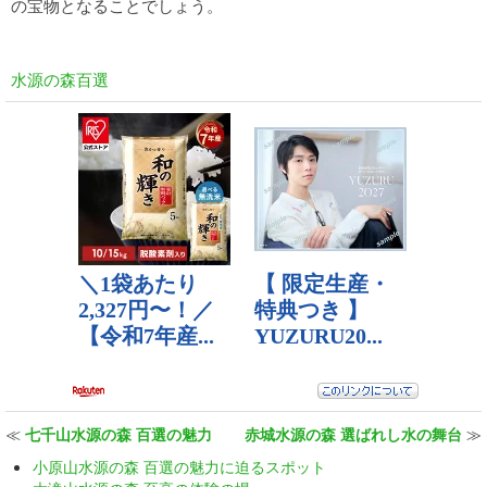
の宝物となることでしょう。
水源の森百選
≪
七千山水源の森 百選の魅力
赤城水源の森 選ばれし水の舞台
≫
小原山水源の森 百選の魅力に迫るスポット