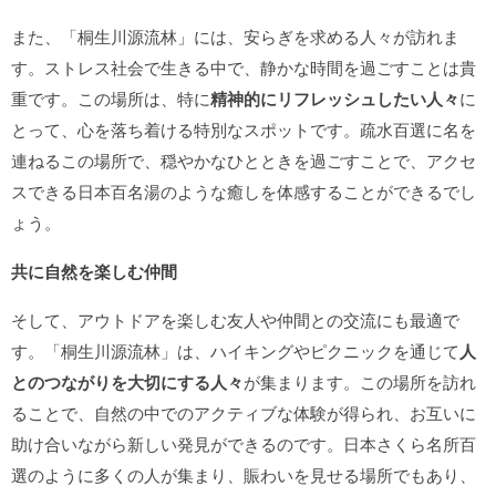
また、「桐生川源流林」には、安らぎを求める人々が訪れま
す。ストレス社会で生きる中で、静かな時間を過ごすことは貴
重です。この場所は、特に
精神的にリフレッシュしたい人々
に
とって、心を落ち着ける特別なスポットです。疏水百選に名を
連ねるこの場所で、穏やかなひとときを過ごすことで、アクセ
スできる日本百名湯のような癒しを体感することができるでし
ょう。
共に自然を楽しむ仲間
そして、アウトドアを楽しむ友人や仲間との交流にも最適で
す。「桐生川源流林」は、ハイキングやピクニックを通じて
人
とのつながりを大切にする人々
が集まります。この場所を訪れ
ることで、自然の中でのアクティブな体験が得られ、お互いに
助け合いながら新しい発見ができるのです。日本さくら名所百
選のように多くの人が集まり、賑わいを見せる場所でもあり、