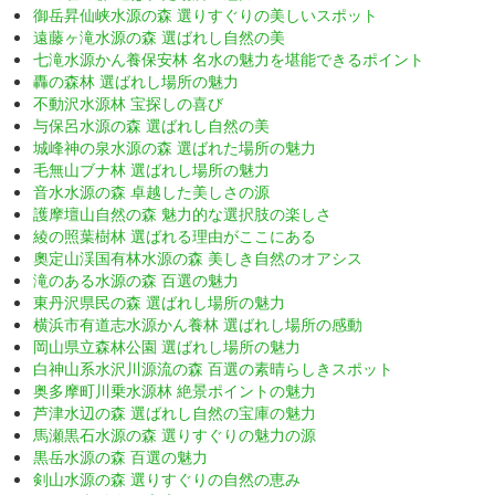
御岳昇仙峡水源の森 選りすぐりの美しいスポット
遠藤ヶ滝水源の森 選ばれし自然の美
七滝水源かん養保安林 名水の魅力を堪能できるポイント
轟の森林 選ばれし場所の魅力
不動沢水源林 宝探しの喜び
与保呂水源の森 選ばれし自然の美
城峰神の泉水源の森 選ばれた場所の魅力
毛無山ブナ林 選ばれし場所の魅力
音水水源の森 卓越した美しさの源
護摩壇山自然の森 魅力的な選択肢の楽しさ
綾の照葉樹林 選ばれる理由がここにある
奧定山渓国有林水源の森 美しき自然のオアシス
滝のある水源の森 百選の魅力
東丹沢県民の森 選ばれし場所の魅力
横浜市有道志水源かん養林 選ばれし場所の感動
岡山県立森林公園 選ばれし場所の魅力
白神山系水沢川源流の森 百選の素晴らしきスポット
奥多摩町川乗水源林 絶景ポイントの魅力
芦津水辺の森 選ばれし自然の宝庫の魅力
馬瀬黒石水源の森 選りすぐりの魅力の源
黒岳水源の森 百選の魅力
剣山水源の森 選りすぐりの自然の恵み