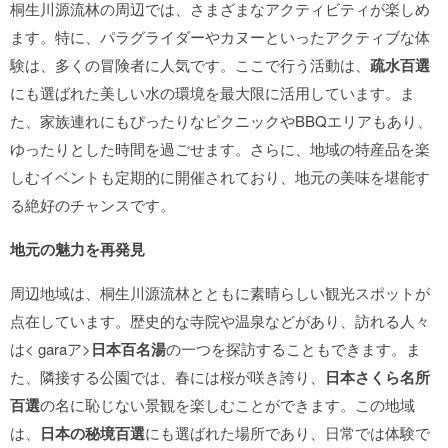
桐生川源流林の周辺では、さまざまなアクティビティが楽しめ
ます。特に、パラグライダーやカヌーといったアクティブな体
験は、多くの冒険者に人気です。ここで行う活動は、
疏水百選
にも選ばれた美しい水の環境を最大限に活用しています。ま
た、家族連れにもぴったりなピクニックやBBQエリアもあり、
ゆったりとした時間を過ごせます。さらに、地域の特産品を楽
しむイベントも定期的に開催されており、地元の美味を堪能す
る絶好のチャンスです。
地元の魅力を再発見
周辺地域は、桐生川源流林とともに素晴らしい観光スポットが
点在しています。歴史的な寺院や温泉などがあり、訪れる人々
は< garaア>
日本百名湯
の一つを探訪することもできます。ま
た、隣接する公園では、春には桜が咲き誇り、
日本さくら名所
百選
の名に恥じない景観を楽しむことができます。この地域
は、
日本の秘境百選
にも選ばれた場所であり、日常では体験で