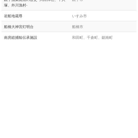
塚、外川漁村-
岩船地蔵尊
いすみ市
船橋大神宮灯明台
船橋市
南房総捕鯨伝承施設
和田町、千倉町、鋸南町