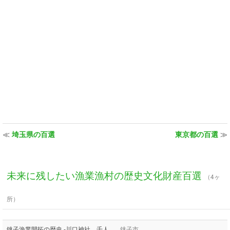
≪
埼玉県の百選
東京都の百選
≫
未来に残したい漁業漁村の歴史文化財産百選
（4ヶ
所）
銚子漁業開拓の歴史 -川口神社、千人
銚子市