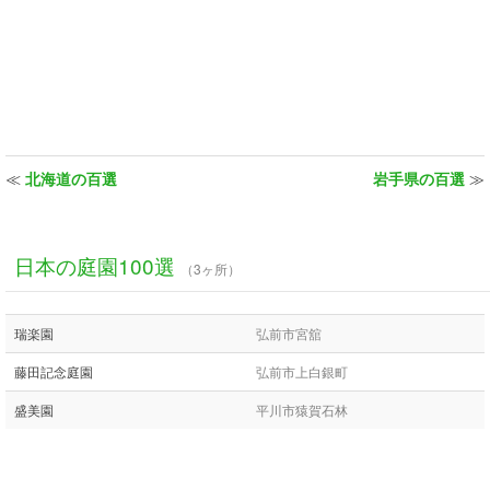
≪
北海道の百選
岩手県の百選
≫
日本の庭園100選
（3ヶ所）
瑞楽園
弘前市宮舘
藤田記念庭園
弘前市上白銀町
盛美園
平川市猿賀石林