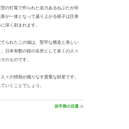
型の灯篭で作られた迫力あるねぶたが街
光客が一体となって盛り上がる様子は圧巻
心に深く刻まれます。
てられたこの城は、堅牢な構造と美しい
り、日本有数の桜の名所として多くの人々
美そのものです。
て人々の情熱が織りなす貴重な財産です。
れていくことでしょう。
岩手県の百選
≫