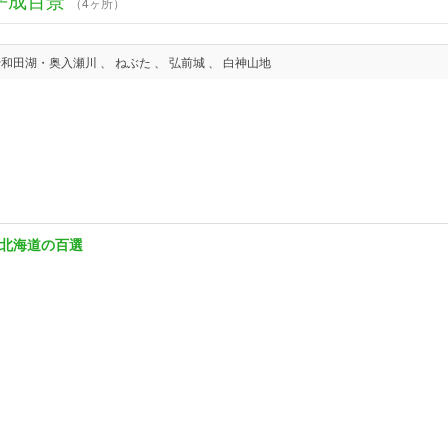
（4ヶ所）
十和田湖・奥入瀬川 、 ねぶた 、 弘前城 、 白神山地
北海道の百選