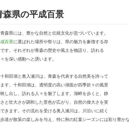
青森県の平成百景
青森県には、豊かな自然と伝統文化が息づいています。
平成百景
に選ばれた場所や祭りは、県の魅力を象徴する存
在です。それぞれが青森の歴史や風土を物語り、訪れる
人々を深い感動へと誘います。
十和田湖と奥入瀬川は、青森を代表する自然美を誇って
います。十和田湖は、透明度の高い湖面が四季折々の風景
を映し出し、訪れる人々を魅了します。湖畔を歩くと、静
けさと壮大さが調和した景色が広がり、自然の偉大さを実
感できます。その流れを受ける奥入瀬川は、川沿いに続く
遊歩道が散策の楽しみを与え、特に秋の紅葉シーズンには彩り豊か