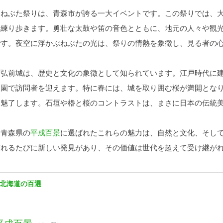
ねぶた祭りは、青森市が誇る一大イベントです。この祭りでは、大
を練り歩きます。勇壮な太鼓や笛の音色とともに、地元の人々や観
です。夜空に浮かぶねぶたの光は、祭りの情熱を象徴し、見る者の
弘前城は、歴史と文化の象徴として知られています。江戸時代に建
庭園で訪問者を迎えます。特に春には、城を取り囲む桜が満開とな
を魅了します。石垣や櫓と桜のコントラストは、まさに日本の伝統
青森県の
平成百景
に選ばれたこれらの魅力は、自然と文化、そし
訪れるたびに新しい発見があり、その価値は世代を超えて受け継が
北海道の百選
平成百景