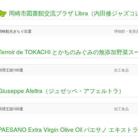
岡崎市図書館交流プラザ Libra（内田修ジャズ
岡崎観光きらり百選
博物館・集客
Terroir de TOKACHI とかちのみぐみの無添加野菜ス
料理王国100選
加工食品
Giuseppe Afeltra（ジュゼッペ・アフェルトラ）
料理王国100選
加工食品
PAESANO Extra Virgin Olive Oil パエサ