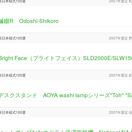
新日本様式100選
2007年選定
縅錣R Odoshi-Shikoro
新日本様式100選
2007年選定
Bright Face（ブライトフェイス）SLD2000E/SLW15
新日本様式100選
2007年選定
デスクスタンド AOYA washi lampシリーズ"Toh" "S
新日本様式100選
2007年選定
ヒートポンプななめドラム洗濯乾燥機 National NA-VR