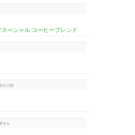
ンアルフォンソスペシャル コーヒーブレンド
原田大三郎
野ギル