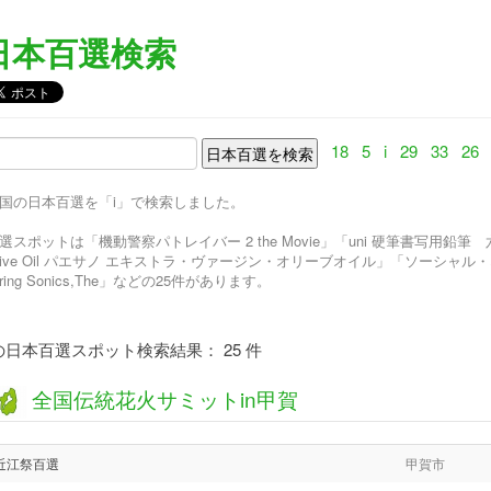
日本百選検索
18
5
i
29
33
26
国の日本百選を「i」で検索しました。
選スポットは「機動警察パトレイバー 2 the Movie」「uni 硬筆書写用鉛筆 六角・三
live Oil パエサノ エキストラ・ヴァージン・オリーブオイル」「ソーシャル・
tring Sonics,The」などの25件があります。
の日本百選スポット検索結果： 25 件
全国伝統花火サミットin甲賀
近江祭百選
甲賀市