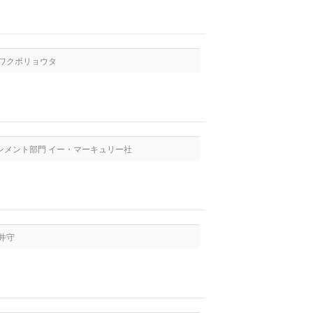
クワクボリョウタ
ンメント部門 イー・マーキュリー社
井守