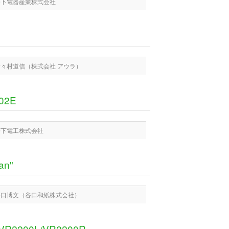
 松下電器産業株式会社
 野々村道信（株式会社 アウラ）
02E
 松下電工株式会社
an"
 谷口博文（谷口和紙株式会社）
2200L/VR2200R