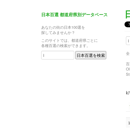
日本百選 都道府県別データベース
あなたの街の日本100選を
探してみませんか？
このサイトでは、都道府県ごとに
各種百選の検索ができます。
全
百
O
S
i