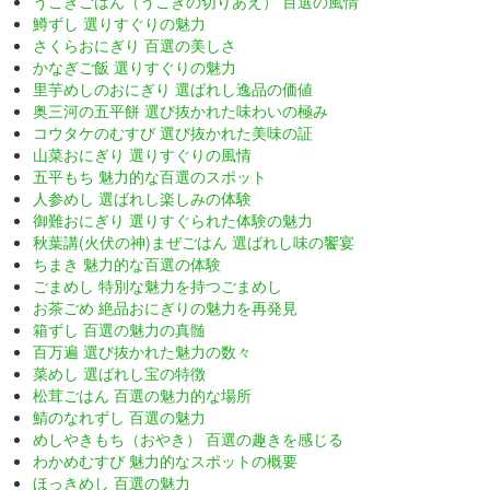
うこぎごはん（うこぎの切りあえ） 百選の風情
鱒ずし 選りすぐりの魅力
さくらおにぎり 百選の美しさ
かなぎご飯 選りすぐりの魅力
里芋めしのおにぎり 選ばれし逸品の価値
奥三河の五平餅 選び抜かれた味わいの極み
コウタケのむすび 選び抜かれた美味の証
山菜おにぎり 選りすぐりの風情
五平もち 魅力的な百選のスポット
人参めし 選ばれし楽しみの体験
御難おにぎり 選りすぐられた体験の魅力
秋葉講(火伏の神)まぜごはん 選ばれし味の饗宴
ちまき 魅力的な百選の体験
ごまめし 特別な魅力を持つごまめし
お茶ごめ 絶品おにぎりの魅力を再発見
箱ずし 百選の魅力の真髄
百万遍 選び抜かれた魅力の数々
菜めし 選ばれし宝の特徴
松茸ごはん 百選の魅力的な場所
鯖のなれずし 百選の魅力
めしやきもち（おやき） 百選の趣きを感じる
わかめむすび 魅力的なスポットの概要
ほっきめし 百選の魅力