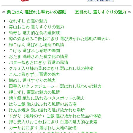
≪
栗ごはん 選ばれし味わいの感動
五目めし 選りすぐりの魅力
≫
なれずし 百選の魅力
蒜山おこわ 選りすぐりの魅力
筍寿し 魅力的な食の選択肢
鯨の炊き込みご飯おにぎり 選び抜かれた感動の味わい
梅ごはん 選ばれし場所の風情
こけら 選ばれし感動の瞬間
おたま 洗練された食文化の情景
バター焼きおにぎり 百選の風情
クルミ入り柿の葉おにぎり 選ばれし味の神秘
こんぶ巻きずし 百選の魅力
鯛めし 選りすぐりの魅力
田芋入りクファジューシー 選ばれし味わいの魅力
押しずし 百選の魅力の風情
焼き餅 絶対に訪れるべきスポットの魅力
はらこ飯 魅力あふれる風情のある場
けんさ焼き 魅力溢れる選び抜かれた場所
すがり（地蜂の子）ご飯 選び抜かれた絶品の体験
押し麦入りおこわおにぎり 百選の魅力的な要素
カーサおにぎり 選ばれし大地の記憶