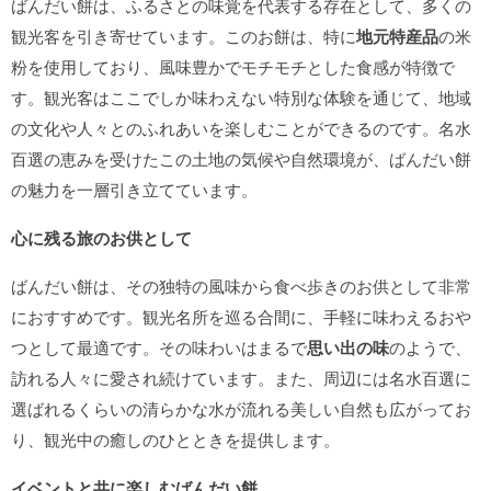
ばんだい餅は、ふるさとの味覚を代表する存在として、多くの
観光客を引き寄せています。このお餅は、特に
地元特産品
の米
粉を使用しており、風味豊かでモチモチとした食感が特徴で
す。観光客はここでしか味わえない特別な体験を通じて、地域
の文化や人々とのふれあいを楽しむことができるのです。名水
百選の恵みを受けたこの土地の気候や自然環境が、ばんだい餅
の魅力を一層引き立てています。
心に残る旅のお供として
ばんだい餅は、その独特の風味から食べ歩きのお供として非常
におすすめです。観光名所を巡る合間に、手軽に味わえるおや
つとして最適です。その味わいはまるで
思い出の味
のようで、
訪れる人々に愛され続けています。また、周辺には名水百選に
選ばれるくらいの清らかな水が流れる美しい自然も広がってお
り、観光中の癒しのひとときを提供します。
イベントと共に楽しむばんだい餅