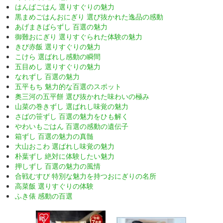
はんばごはん 選りすぐりの魅力
黒まめごはんおにぎり 選び抜かれた逸品の感動
あげまきばらずし 百選の魅力
御難おにぎり 選りすぐられた体験の魅力
きび赤飯 選りすぐりの魅力
こけら 選ばれし感動の瞬間
五目めし 選りすぐりの魅力
なれずし 百選の魅力
五平もち 魅力的な百選のスポット
奥三河の五平餅 選び抜かれた味わいの極み
山菜の巻きずし 選ばれし味覚の魅力
さばの笹ずし 百選の魅力をひも解く
やわいもごはん 百選の感動の遺伝子
箱ずし 百選の魅力の真髄
大山おこわ 選ばれし味覚の魅力
朴葉ずし 絶対に体験したい魅力
押しずし 百選の魅力の風情
合戦むすび 特別な魅力を持つおにぎりの名所
高菜飯 選りすぐりの体験
ふき俵 感動の百選