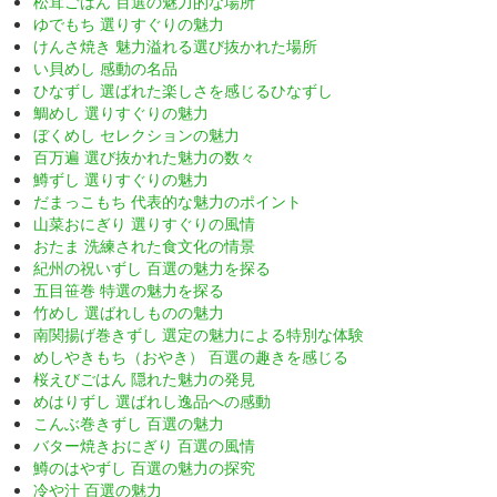
松茸ごはん 百選の魅力的な場所
ゆでもち 選りすぐりの魅力
けんさ焼き 魅力溢れる選び抜かれた場所
い貝めし 感動の名品
ひなずし 選ばれた楽しさを感じるひなずし
鯛めし 選りすぐりの魅力
ぼくめし セレクションの魅力
百万遍 選び抜かれた魅力の数々
鱒ずし 選りすぐりの魅力
だまっこもち 代表的な魅力のポイント
山菜おにぎり 選りすぐりの風情
おたま 洗練された食文化の情景
紀州の祝いずし 百選の魅力を探る
五目笹巻 特選の魅力を探る
竹めし 選ばれしものの魅力
南関揚げ巻きずし 選定の魅力による特別な体験
めしやきもち（おやき） 百選の趣きを感じる
桜えびごはん 隠れた魅力の発見
めはりずし 選ばれし逸品への感動
こんぶ巻きずし 百選の魅力
バター焼きおにぎり 百選の風情
鱒のはやずし 百選の魅力の探究
冷や汁 百選の魅力