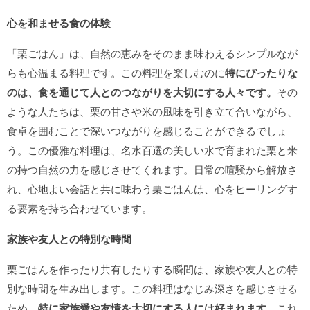
心を和ませる食の体験
「栗ごはん」は、自然の恵みをそのまま味わえるシンプルなが
らも心温まる料理です。この料理を楽しむのに
特にぴったりな
のは、食を通じて人とのつながりを大切にする人々です。
その
ような人たちは、栗の甘さや米の風味を引き立て合いながら、
食卓を囲むことで深いつながりを感じることができるでしょ
う。この優雅な料理は、名水百選の美しい水で育まれた栗と米
の持つ自然の力を感じさせてくれます。日常の喧騒から解放さ
れ、心地よい会話と共に味わう栗ごはんは、心をヒーリングす
る要素を持ち合わせています。
家族や友人との特別な時間
栗ごはんを作ったり共有したりする瞬間は、家族や友人との特
別な時間を生み出します。この料理はなじみ深さを感じさせる
ため、
特に家族愛や友情を大切にする人には好まれます。
これ