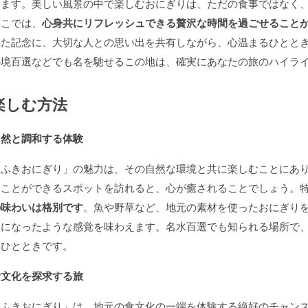
ります。美しい風景の中で楽しむおにぎりは、ただの食事ではなく
ここでは、
心身共にリフレッシュできる贅沢な時間を過ごせること
れた記念に、大切な人との思い出を共有しながら、心温まるひとと
秘境百選などでも名を馳せるこの地は、確実にあなたの旅のハイラ
楽しむ方法
自然と調和する体験
「ふきおにぎり」の魅力は、その自然な環境と共に楽しむことにあ
うことができるスポットを訪れると、心が癒されることでしょう。
の味わいは格別です
。魚や野草など、地元の素材を使ったおにぎり
体になったような感覚を味わえます。名水百選でも知られる場所で
るひとときです。
食文化を探求する旅
「ふきおにぎり」は、地元の食文化の一端を体験する絶好のチャン