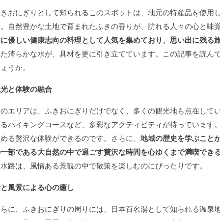
ふきおにぎりとして知られるこのスポットは、地元の特産品を使用
す。自然豊かな土地で育まれたふきの香りが、訪れる人々の心と味
体に優しい健康志向の料理として人気を集めており、思い出に残る
れた清らかな水が、具材を更に引き立てています。この記事を読ん
しょうか。
観光と体験の融合
このエリアは、ふきおにぎりだけでなく、多くの観光地も点在して
きるハイキングコースなど、多彩なアクティビティが待っています
しめる贅沢な体験ができるのです。さらに、
地域の歴史を学ぶこと
の一部である大自然の中で過ごす贅沢な時間を心ゆくまで満喫でき
る水路は、風情ある景観の中で散策を楽しむのにぴったりです。
食と風景による心の癒し
さらに、ふきおにぎりの周りには、日本百名湯として知られる温泉