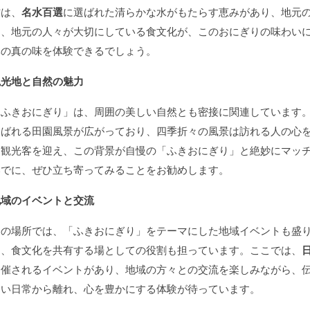
方は、
名水百選
に選ばれた清らかな水がもたらす恵みがあり、地元
た、地元の人々が大切にしている食文化が、このおにぎりの味わい
元の真の味を体験できるでしょう。
観光地と自然の魅力
「ふきおにぎり」は、周囲の美しい自然とも密接に関連しています
運ばれる田園風景が広がっており、四季折々の風景は訪れる人の心
る観光客を迎え、この背景が自慢の「ふきおにぎり」と絶妙にマッ
いでに、ぜひ立ち寄ってみることをお勧めします。
地域のイベントと交流
この場所では、「ふきおにぎり」をテーマにした地域イベントも盛
り、食文化を共有する場としての役割も担っています。ここでは、
開催されるイベントがあり、地域の方々との交流を楽しみながら、
ない日常から離れ、心を豊かにする体験が待っています。