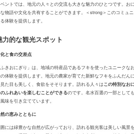
イベントでは、地元の人々との交流も大きな魅力のひとつです。お
な物語や文化を共有することができます。＜strong＞このコミ
まる体験を提供します。
魅力的な観光スポット
文化と食の交差点
「ふきおにぎり」は、地域の特産品であるフキを使ったユニークな
覚の体験を提供します。地元の農家が育てた新鮮なフキをふんだん
の見た目も美しく、食欲をそそります。訪れる人々は
この特別なお
とのふれあいを楽しむことができる
のです。名水百選の一部として
な風味を引き立てています。
自然の恵みとともに
周囲には緑豊かな自然が広がっており、訪れる観光客は美しい風景