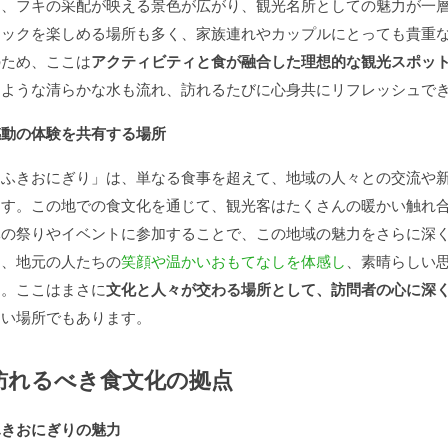
と、フキの采配が映える景色が広がり、観光名所としての魅力が一
ニックを楽しめる場所も多く、家族連れやカップルにとっても貴重
のため、ここは
アクティビティと食が融合した理想的な観光スポッ
るような清らかな水も流れ、訪れるたびに心身共にリフレッシュで
感動の体験を共有する場所
「ふきおにぎり」は、単なる食事を超えて、地域の人々との交流や
ます。この地での食文化を通じて、観光客はたくさんの暖かい触れ
元の祭りやイベントに参加することで、この地域の魅力をさらに深
は、地元の人たちの
笑顔や温かいおもてなしを体感し
、素晴らしい
す。ここはまさに
文化と人々が交わる場所として、訪問者の心に深
ない場所でもあります。
訪れるべき食文化の拠点
ふきおにぎりの魅力