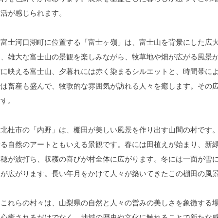
生活が感じられます。
富士河口湖町に位置する「富士ヶ嶺」は、富士山を背景にした広大
は、雄大な富士山の景観を楽しみながら、牧草地や畑が広がる風景
空に映える富士山、夕暮れには赤く染まるシルエットと、時間帯に
では畜産も盛んで、牧歌的な雰囲気が訪れる人々を癒します。その
ます。
北杜市の「内野」は、棚田が美しい風景を作り出す山間の村です。
せる自然のアートともいえる景観です。春には田植えが始まり、新
稲穂が波打ち、収穫の喜びが村全体に広がります。冬には一面が雪
景が広がります。長い年月をかけて人々が築いてきたこの棚田の風
これらの村々は、山梨県の自然と人々の営みの美しさを象徴する場
に心癒されるだけでなく、地域の歴史や文化に触れることで新たな