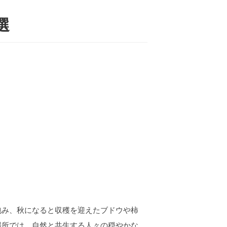
選
包み、秋になると収穫を迎えたブドウや柿
場所では、自然と共生する人々の穏やかな