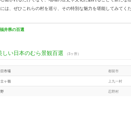
際には、ぜひこれらの村を巡り、その特別な魅力を堪能してみてく
福井県の百選
美しい日本のむら景観百選
（3ヶ所）
十日市場
都留市
富士ヶ嶺
上九一村
内野
忍野村