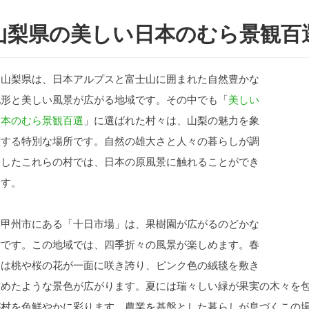
山梨県の美しい日本のむら景観百
山梨県は、日本アルプスと富士山に囲まれた自然豊かな
地形と美しい風景が広がる地域です。その中でも「
美しい
日本のむら景観百選
」に選ばれた村々は、山梨の魅力を象
徴する特別な場所です。自然の雄大さと人々の暮らしが調
和したこれらの村では、日本の原風景に触れることができ
ます。
甲州市にある「十日市場」は、果樹園が広がるのどかな
村です。この地域では、四季折々の風景が楽しめます。春
には桃や桜の花が一面に咲き誇り、ピンク色の絨毯を敷き
詰めたような景色が広がります。夏には瑞々しい緑が果実の木々を
が村を色鮮やかに彩ります。農業を基盤とした暮らしが息づくこの