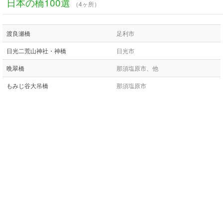
日本の橋100選
（4ヶ所）
渡良瀬橋
足利市
日光二荒山神社・神橋
日光市
晩翠橋
那須塩原市、他
もみじ谷大吊橋
那須塩原市