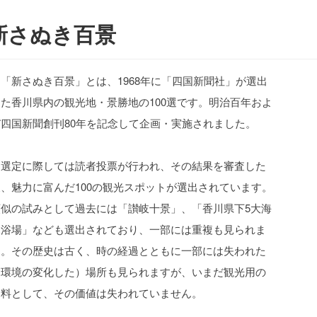
新さぬき百景
「新さぬき百景」とは、1968年に「四国新聞社」が選出
した香川県内の観光地・景勝地の100選です。明治百年およ
び四国新聞創刊80年を記念して企画・実施されました。
選定に際しては読者投票が行われ、その結果を審査した
後、魅力に富んだ100の観光スポットが選出されています。
類似の試みとして過去には「讃岐十景」、「香川県下5大海
水浴場」なども選出されており、一部には重複も見られま
す。その歴史は古く、時の経過とともに一部には失われた
（環境の変化した）場所も見られますが、いまだ観光用の
資料として、その価値は失われていません。