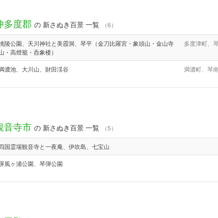
仲多度郡
の 新さぬき百景 一覧
（6）
桃陵公園、天川神社と美霞洞、琴平（金刀比羅宮・象頭山・金山寺
多度津町、
山・高燈籠・呑象楼）
満濃池、大川山、財田渓谷
満濃町、琴
観音寺市
の 新さぬき百景 一覧
（5）
四国霊場観音寺と一夜庵、伊吹島、七宝山
屏風ヶ浦公園、琴弾公園