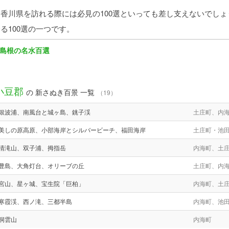
香川県を訪れる際には必見の100選といっても差し支えないでしょ
る100選の一つです。
島根の名水百選
小豆郡
の 新さぬき百景 一覧
（19）
銀波浦、南風台と城ヶ島、銚子渓
土庄町、内
美しの原高原、小部海岸とシルバービーチ、福田海岸
土庄町・池
清滝山、双子浦、拇指岳
内海町、土
豊島、大角灯台、オリーブの丘
土庄町、内
宮山、星ヶ城、宝生院「巨柏」
内海町、土
寒霞渓、西ノ滝、三都半島
内海町、池
洞雲山
内海町