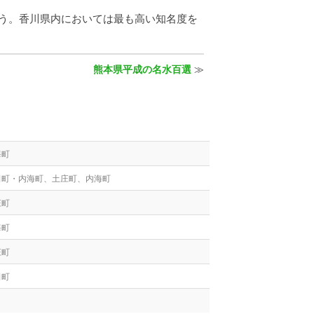
う。香川県内においては最も高い知名度を
熊本県平成の名水百選
≫
海町
田町・内海町、土庄町、内海町
庄町
海町
庄町
田町