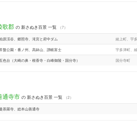
綾歌郡
の 新さぬき百景 一覧
（7）
柏原渓谷、郷照寺、滝宮と府中ダム
綾上町、宇
常盤公園・番ノ州、高鉢山、讃岐富士
宇多津町、
五色台（大崎の鼻・根香寺・白峰御陵・国分寺）
国分寺町
善通寺市
の 新さぬき百景 一覧
（2）
曼荼羅寺、総本山善通寺