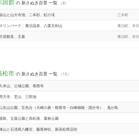
木田郡
の 新さぬき百景 一覧
（8）
嶽山と山大寺池、二本杉、虹の滝
三木町
マリンパーク、庵治温泉、八栗五剣山
庵治町、牟
竹居観音、王墓
庵治町、牟
高松市
の 新さぬき百景 一覧
（15）
久米山、公城公園、香西寺
西方寺、芝山、三郎池
仏生山公園、五色台（大崎の鼻・根香寺・白峰御陵・国分寺）、鬼が島
屋島、玉藻公園と高松港、栗林公園
峰山と石清尾八幡宮、藤尾神社、新高松商店街