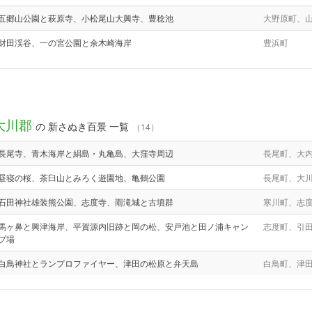
五郷山公園と萩原寺、小松尾山大興寺、豊稔池
大野原町、
財田渓谷、一の宮公園と余木崎海岸
豊浜町
大川郡
の 新さぬき百景 一覧
（14）
長尾寺、青木海岸と絹島・丸亀島、大窪寺周辺
長尾町、大
昼寝の桜、茶臼山とみろく遊園地、亀鶴公園
長尾町、大
石田神社雄装熊公園、志度寺、雨滝城と古墳群
寒川町、志
馬ヶ鼻と興津海岸、平賀源内旧跡と岡の松、安戸池と田ノ浦キャン
志度町、引
プ場
白鳥神社とランプロファイヤー、津田の松原と弁天島
白鳥町、津