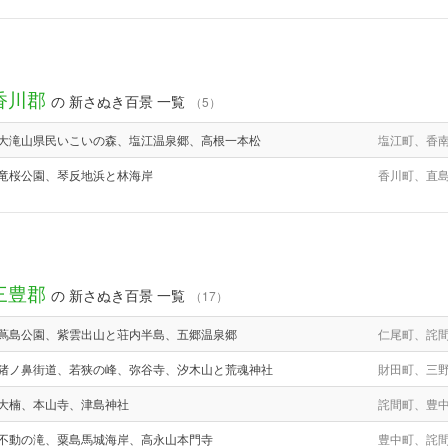
香川郡
の 新さぬき百景 一覧
（5）
大滝山県民いこいの森、塩江温泉郷、高根一本松
塩江町、香
竜桜公園、琴反地浜と林海岸
香川町、直
三豊郡
の 新さぬき百景 一覧
（17）
蔦島公園、紫雲出山と荘内半島、五郷温泉郷
仁尾町、詫
猪ノ鼻街道、若狭の峰、弥谷寺、汐木山と荒魂神社
財田町、三
大楠、本山寺、津島神社
詫間町、豊
不動の滝、粟島馬城海岸、高永山本門寺
豊中町、詫