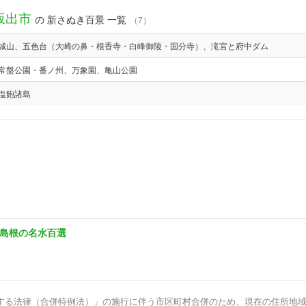
坂出市
の 新さぬき百景 一覧
（7）
城山、五色台（大崎の鼻・根香寺・白峰御陵・国分寺）、滝宮と府中ダム
常盤公園・番ノ州、万象園、亀山公園
塩飽諸島
島根の名水百選
する法律（合併特例法）」の施行に伴う市区町村合併のため、現在の住所地