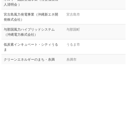
人清明会 ）
宮古島風力発電事業（沖縄新エネ開
宮古島市
発株式会社）
与那国風力ハイブリッドシステム
与那国町
（沖縄電力株式会社）
低炭素インキュベート・シティうる
うるま市
ま
クリーンエネルギーのまち・糸満
糸満市