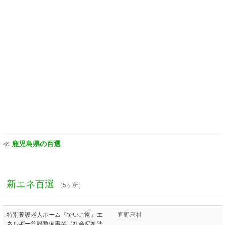
≪
鹿児島県の百選
新エネ百選
（5ヶ所）
特別養護老人ホーム『でいご園』エ
宜野座村
ネルギー施設整備事業（社会福祉法