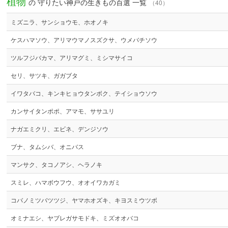
植物
の 守りたい神戸の生きもの百選 一覧
（40）
ミズニラ、サンショウモ、ホオノキ
ケスハマソウ、アリマウマノスズクサ、ウメバチソウ
ツルフジバカマ、アリマグミ、ミシマサイコ
セリ、サツキ、ガガブタ
イワタバコ、キンキヒョウタンボク、テイショウソウ
カンサイタンポポ、アマモ、ササユリ
ナガエミクリ、エビネ、デンジソウ
ブナ、タムシバ、オニバス
マンサク、タコノアシ、ヘラノキ
スミレ、ハマボウフウ、オオイワカガミ
コバノミツバツツジ、ヤマホオズキ、キヨスミウツボ
オミナエシ、ヤブレガサモドキ、ミズオオバコ