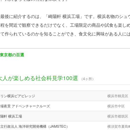
最後に紹介するのは、「崎陽軒 横浜工場」です。横浜名物のシュ
工程を間近で観察できるだけでなく、工場限定の商品や試食も楽し
して作られているのかを知ることができ、食文化に興味がある人に
東京都の百選
大人が楽しめる社会科見学100選
（4ヶ所）
キリン横浜ビアビレッジ
横浜市鶴見区
工場夜景 アドベンチャークルーズ
横浜市中区
陽軒 横浜工場
横浜市都筑区
立行政法人 海洋研究開発機構（JAMSTEC）
横須賀市夏島