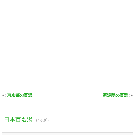
≪
東京都の百選
新潟県の百選
≫
日本百名湯
（4ヶ所）