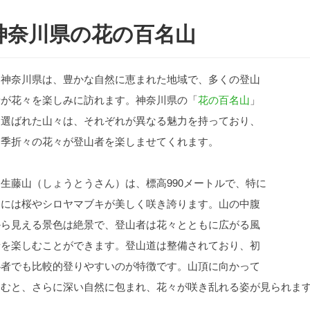
神奈川県の花の百名山
神奈川県は、豊かな自然に恵まれた地域で、多くの登山
者が花々を楽しみに訪れます。神奈川県の「
花の百名山
」
に選ばれた山々は、それぞれが異なる魅力を持っており、
四季折々の花々が登山者を楽しませてくれます。
生藤山（しょうとうさん）は、標高990メートルで、特に
春には桜やシロヤマブキが美しく咲き誇ります。山の中腹
から見える景色は絶景で、登山者は花々とともに広がる風
景を楽しむことができます。登山道は整備されており、初
心者でも比較的登りやすいのが特徴です。山頂に向かって
進むと、さらに深い自然に包まれ、花々が咲き乱れる姿が見られま