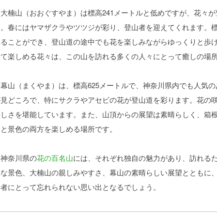
大楠山（おおぐすやま）は標高241メートルと低めですが、花々が
す。春にはヤマザクラやツツジが彩り、登山者を迎えてくれます。
れることができ、登山道の途中でも花を楽しみながらゆっくりと歩
せて楽しめる花々は、この山を訪れる多くの人々にとって癒しの場
幕山（まくやま）は、標高625メートルで、神奈川県内でも人気の
が見どころで、特にサクラやアセビの花が登山道を彩ります。花の
美しさを堪能しています。また、山頂からの展望は素晴らしく、箱
見と景色の両方を楽しめる場所です。
神奈川県の
花の百名山
には、それぞれ独自の魅力があり、訪れる
大な景色、大楠山の親しみやすさ、幕山の素晴らしい展望とともに
山者にとって忘れられない思い出となるでしょう。