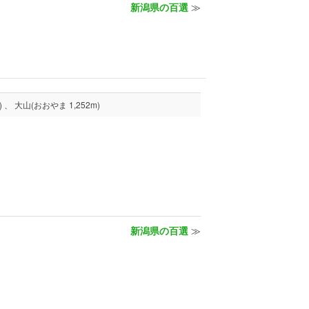
新潟県の百選
≫
生藤山(しょうとうさん 990m) 、 大楠山(おおぐすやま 241m) 、 幕山(まくやま 625m) 、 大山(おおやま 1,252m)
新潟県の百選
≫