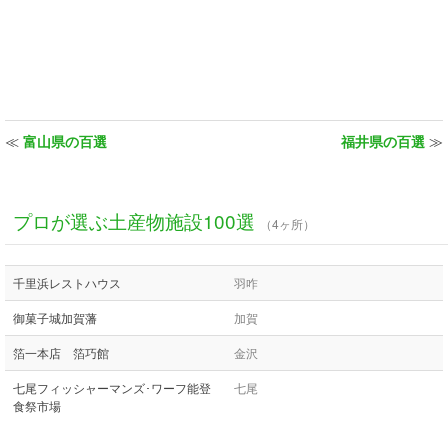
≪
富山県の百選
福井県の百選
≫
プロが選ぶ土産物施設100選
（4ヶ所）
千里浜レストハウス
羽咋
御菓子城加賀藩
加賀
箔一本店 箔巧館
金沢
七尾フィッシャーマンズ･ワーフ能登
七尾
食祭市場