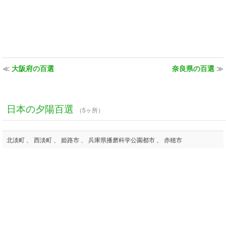
≪
大阪府の百選
奈良県の百選
≫
日本の夕陽百選
（5ヶ所）
北淡町 、 西淡町 、 姫路市 、 兵庫県播磨科学公園都市 、 赤穂市