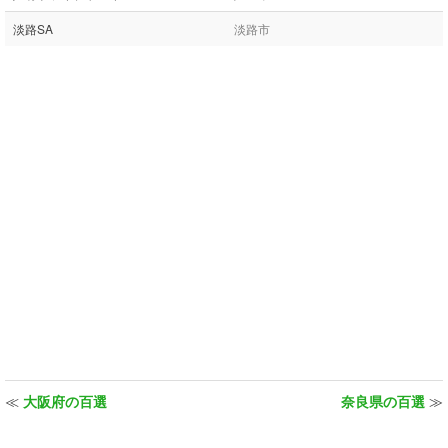
淡路SA
淡路市
≪
大阪府の百選
奈良県の百選
≫