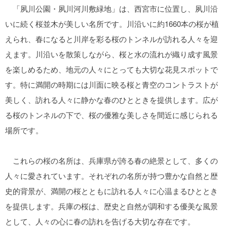
「夙川公園・夙川河川敷緑地」は、西宮市に位置し、夙川沿
いに続く桜並木が美しい名所です。川沿いに約1660本の桜が植
えられ、春になると川岸を彩る桜のトンネルが訪れる人々を迎
えます。川沿いを散策しながら、桜と水の流れが織り成す風景
を楽しめるため、地元の人々にとっても大切な花見スポットで
す。特に満開の時期には川面に映る桜と青空のコントラストが
美しく、訪れる人々に静かな春のひとときを提供します。広が
る桜のトンネルの下で、桜の優雅な美しさを間近に感じられる
場所です。
これらの桜の名所は、兵庫県が誇る春の絶景として、多くの
人々に愛されています。それぞれの名所が持つ豊かな自然と歴
史的背景が、満開の桜とともに訪れる人々に心温まるひととき
を提供します。兵庫の桜は、歴史と自然が調和する優美な風景
として、人々の心に春の訪れを告げる大切な存在です。