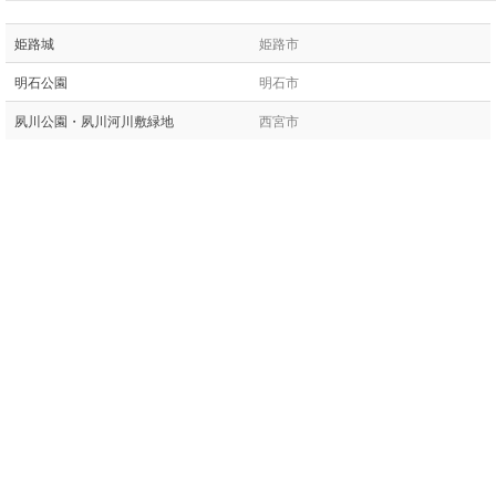
姫路城
姫路市
明石公園
明石市
夙川公園・夙川河川敷緑地
西宮市