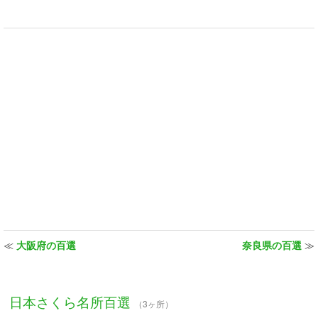
≪
大阪府の百選
奈良県の百選
≫
日本さくら名所百選
（3ヶ所）