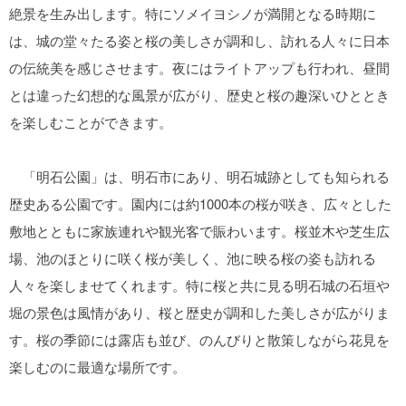
絶景を生み出します。特にソメイヨシノが満開となる時期に
は、城の堂々たる姿と桜の美しさが調和し、訪れる人々に日本
の伝統美を感じさせます。夜にはライトアップも行われ、昼間
とは違った幻想的な風景が広がり、歴史と桜の趣深いひととき
を楽しむことができます。
「明石公園」は、明石市にあり、明石城跡としても知られる
歴史ある公園です。園内には約1000本の桜が咲き、広々とした
敷地とともに家族連れや観光客で賑わいます。桜並木や芝生広
場、池のほとりに咲く桜が美しく、池に映る桜の姿も訪れる
人々を楽しませてくれます。特に桜と共に見る明石城の石垣や
堀の景色は風情があり、桜と歴史が調和した美しさが広がりま
す。桜の季節には露店も並び、のんびりと散策しながら花見を
楽しむのに最適な場所です。