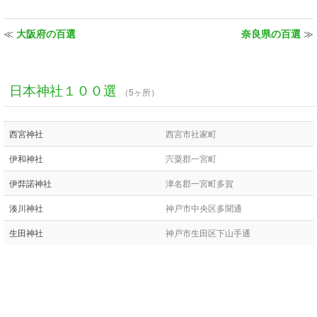
≪
大阪府の百選
奈良県の百選
≫
日本神社１００選
（5ヶ所）
西宮神社
西宮市社家町
伊和神社
宍粟郡一宮町
伊弉諾神社
津名郡一宮町多賀
湊川神社
神戸市中央区多聞通
生田神社
神戸市生田区下山手通