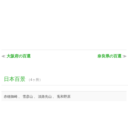
≪
大阪府の百選
奈良県の百選
≫
日本百景
（4ヶ所）
赤穂御崎 、 雪彦山 、 淡路先山 、 兎和野原