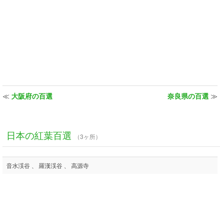
≪
大阪府の百選
奈良県の百選
≫
日本の紅葉百選
（3ヶ所）
音水渓谷 、 羅漢渓谷 、 高源寺