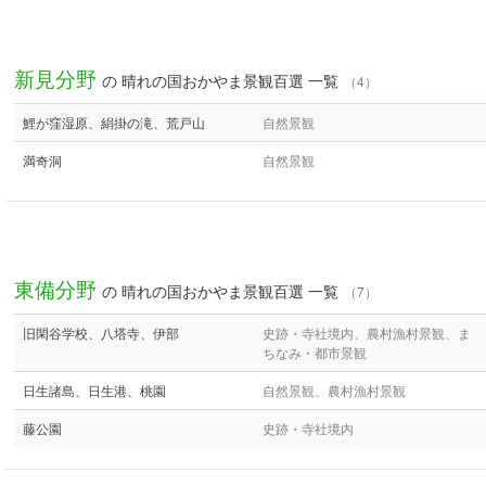
新見分野
の 晴れの国おかやま景観百選 一覧
（4）
鯉が窪湿原、絹掛の滝、荒戸山
自然景観
満奇洞
自然景観
東備分野
の 晴れの国おかやま景観百選 一覧
（7）
旧閑谷学校、八塔寺、伊部
史跡・寺社境内、農村漁村景観、ま
ちなみ・都市景観
日生諸島、日生港、桃園
自然景観、農村漁村景観
藤公園
史跡・寺社境内