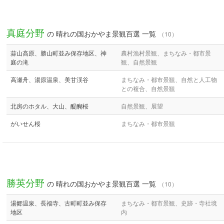
真庭分野
の 晴れの国おかやま景観百選 一覧
（10）
蒜山高原、勝山町並み保存地区、神
農村漁村景観、まちなみ・都市景
庭の滝
観、自然景観
高瀬舟、湯原温泉、美甘渓谷
まちなみ・都市景観、自然と人工物
との複合、自然景観
北房のホタル、大山、醍醐桜
自然景観、展望
がいせん桜
まちなみ・都市景観
勝英分野
の 晴れの国おかやま景観百選 一覧
（10）
湯郷温泉、長福寺、古町町並み保存
まちなみ・都市景観、史跡・寺社境
地区
内