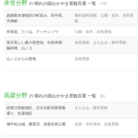
井笠分野
の 晴れの国おかやま景観百選 一覧
（10）
真鍋島本浦地区の町並み、田中苑、
農村漁村景観、公園・並木、自然景
天神峡
観
井原堤、三ツ山、アッケシソウ
公園・並木、自然景観
里庄美しい森の長惣池、矢掛本陣・
自然景観、まちなみ・都市景観
脇本陣、山ノ上
山ノ上からの雲海
自然景観
高梁分野
の 晴れの国おかやま景観百選 一覧
（6）
紺屋川美観地区、石火矢町武家屋敷
まちなみ・都市景観
通り、吹屋地区
備中松山城、磐窟渓、高梁自然公園
史跡・寺社境内、自然景観