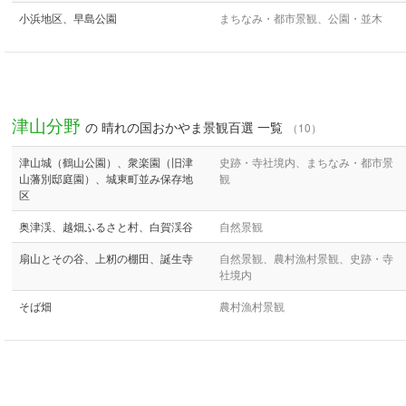
小浜地区、早島公園
まちなみ・都市景観、公園・並木
津山分野
の 晴れの国おかやま景観百選 一覧
（10）
津山城（鶴山公園）、衆楽園（旧津
史跡・寺社境内、まちなみ・都市景
山藩別邸庭園）、城東町並み保存地
観
区
奥津渓、越畑ふるさと村、白賀渓谷
自然景観
扇山とその谷、上籾の棚田、誕生寺
自然景観、農村漁村景観、史跡・寺
社境内
そば畑
農村漁村景観