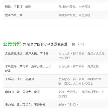
棚田、宇甘渓、鳴滝
農村漁村景観、自然景観
雲海の里、蛍
農村漁村景観、自然景観
倉敷分野
の 晴れの国おかやま景観百選 一覧
（17）
倉敷美観地区、瀬戸大橋、下津井
まちなみ・都市景観、自然と人工物
との複合
水島臨海工業地帯、酒津公園、王子
まちなみ・都市景観、自然景観
が岳
玉島港、溜川、高梁川
まちなみ・都市景観、農村漁村景
観、自然と人工物との複合
由加山、備中国分寺、豪渓
史跡・寺社境内、農村漁村景観、自
然景観
鬼の城、井山宝福寺、石畳神社
史跡・寺社境内