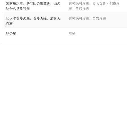
製材用水車、勝間田の町並み、山の
農村漁村景観、まちなみ・都市景
駅から見る雲海
観、自然景観
ヒメボタルの森、ダルガ峰、若杉天
農村漁村景観、自然景観
然林
駒の尾
展望