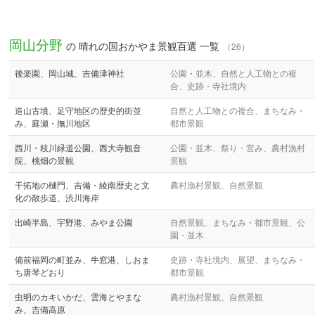
岡山分野
の 晴れの国おかやま景観百選 一覧
（26）
後楽園、岡山城、吉備津神社
公園・並木、自然と人工物との複
合、史跡・寺社境内
造山古墳、足守地区の歴史的街並
自然と人工物との複合、まちなみ・
み、庭瀬・撫川地区
都市景観
西川・枝川緑道公園、西大寺観音
公園・並木、祭り・営み、農村漁村
院、桃畑の景観
景観
干拓地の樋門、吉備・綾南歴史と文
農村漁村景観、自然景観
化の散歩道、渋川海岸
出崎半島、宇野港、みやま公園
自然景観、まちなみ・都市景観、公
園・並木
備前福岡の町並み、牛窓港、しおま
史跡・寺社境内、展望、まちなみ・
ち唐琴どおり
都市景観
虫明のカキいかだ、雲海とやまな
農村漁村景観、自然景観
み、吉備高原