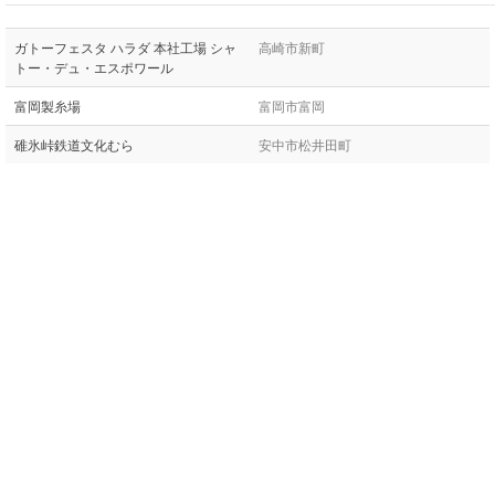
ガトーフェスタ ハラダ 本社工場 シャ
高崎市新町
トー・デュ・エスポワール
富岡製糸場
富岡市富岡
碓氷峠鉄道文化むら
安中市松井田町