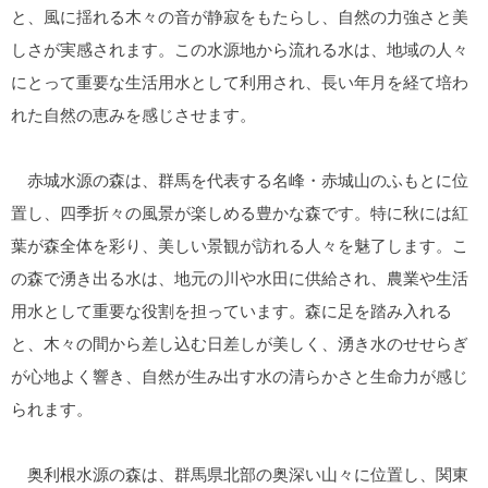
と、風に揺れる木々の音が静寂をもたらし、自然の力強さと美
しさが実感されます。この水源地から流れる水は、地域の人々
にとって重要な生活用水として利用され、長い年月を経て培わ
れた自然の恵みを感じさせます。
赤城水源の森は、群馬を代表する名峰・赤城山のふもとに位
置し、四季折々の風景が楽しめる豊かな森です。特に秋には紅
葉が森全体を彩り、美しい景観が訪れる人々を魅了します。こ
の森で湧き出る水は、地元の川や水田に供給され、農業や生活
用水として重要な役割を担っています。森に足を踏み入れる
と、木々の間から差し込む日差しが美しく、湧き水のせせらぎ
が心地よく響き、自然が生み出す水の清らかさと生命力が感じ
られます。
奥利根水源の森は、群馬県北部の奥深い山々に位置し、関東