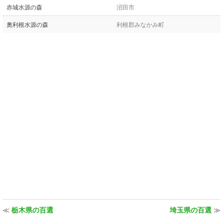
赤城水源の森
沼田市
奧利根水源の森
利根郡みなかみ町
≪
栃木県の百選
埼玉県の百選
≫