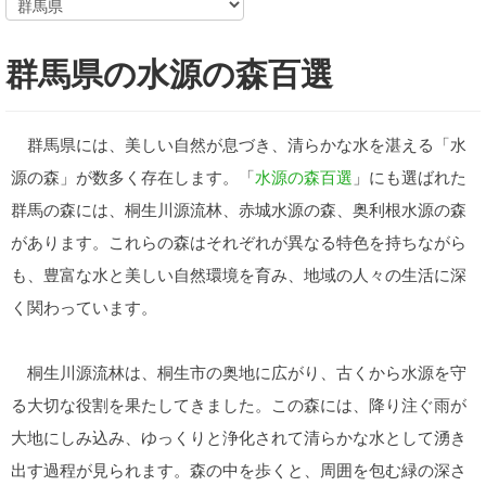
群馬県の水源の森百選
群馬県には、美しい自然が息づき、清らかな水を湛える「水
源の森」が数多く存在します。「
水源の森百選
」にも選ばれた
群馬の森には、桐生川源流林、赤城水源の森、奥利根水源の森
があります。これらの森はそれぞれが異なる特色を持ちながら
も、豊富な水と美しい自然環境を育み、地域の人々の生活に深
く関わっています。
桐生川源流林は、桐生市の奥地に広がり、古くから水源を守
る大切な役割を果たしてきました。この森には、降り注ぐ雨が
大地にしみ込み、ゆっくりと浄化されて清らかな水として湧き
出す過程が見られます。森の中を歩くと、周囲を包む緑の深さ