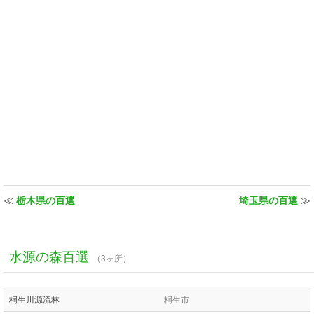
≪
栃木県の百選
埼玉県の百選
≫
水源の森百選
（3ヶ所）
桐生川源流林
桐生市