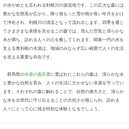
の水がめとも言われる利根川の源流地です。この広大な森には
豊かな生態系が広がり、降り積もった雪や雨が長い年月をかけ
て浄化され、利根川の清流となって流れ出します。四季を通じ
てさまざまな表情を見せるこの森では、澄んだ空気と清らかな
水が満ち、訪れる人々の心を癒してくれます。関東一円の水を
支える奥利根の水源は、地域のみならず広い範囲で人々の生活
を支える重要な存在です。
群馬県の
水源の森百選
に選ばれたこれらの森は、清らかな水
と豊かな自然を育み、人々の生活に欠かせない水源を守ってい
ます。それぞれの森に触れることで、自然の偉大さと、清らか
な水を次世代に守り伝えることの大切さが感じられ、訪れる
人々にとって心に残る特別な体験となるでしょう。