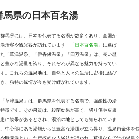
群馬県の日本百名湯
群馬県には、日本を代表する名湯が数多くあり、全国か
ら湯治客や観光客が訪れています。「
日本百名湯
」に選ば
れた「草津温泉」「伊香保温泉」「四万温泉」は、長い歴
史と豊かな湯量を誇り、それぞれが異なる魅力を持ってい
ます。これらの温泉地は、自然と人々の生活に密接に結び
つき、独特の風情が今も受け継がれています。
「草津温泉」は、群馬県を代表する名湯で、強酸性の湯
が特徴です。その泉質は、殺菌効果が高く、切り傷や皮膚
疾患に効果があるとされ、湯治の地としても知られていま
す。中心部にある湯畑からは豊富な湯煙が立ち昇り、温泉街全体を
みや時間湯といった伝統的な入浴法が行われ、草津ならではの温泉