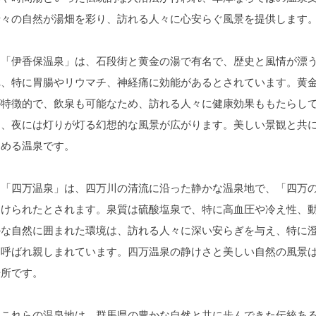
折々の自然が湯畑を彩り、訪れる人々に心安らぐ風景を提供します
「伊香保温泉」は、石段街と黄金の湯で有名で、歴史と風情が漂う
れ、特に胃腸やリウマチ、神経痛に効能があるとされています。黄
が特徴的で、飲泉も可能なため、訪れる人々に健康効果ももたらし
き、夜には灯りが灯る幻想的な風景が広がります。美しい景観と共
しめる温泉です。
「四万温泉」は、四万川の清流に沿った静かな温泉地で、「四万の
つけられたとされます。泉質は硫酸塩泉で、特に高血圧や冷え性、
かな自然に囲まれた環境は、訪れる人々に深い安らぎを与え、特に
も呼ばれ親しまれています。四万温泉の静けさと美しい自然の風景
場所です。
これらの温泉地は、群馬県の豊かな自然と共に歩んできた伝統ある