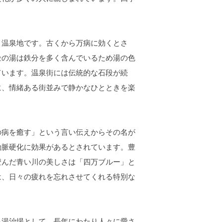
。
温泉地です。古くから万病に効くとさ
金の湯は鉄分を多く含んでいるため湯の色
ています。温泉街には伝統的な石段が続
に、情緒ある街並みで静かなひとときを楽
病を癒す」という言い伝えからその名が
動脈硬化に効果があるとされています。豊
澄んだ青い川の美しさは「四万ブルー」と
は、日々の疲れを忘れさせてくれる特別な
湯治場として、長年にわたり人々に愛さ