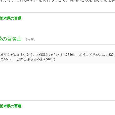
栃木県の百選
花の百名山
（6ヶ所）
ま 1,410m) 、 地蔵岳(じぞうだけ 1,673m) 、 黒檜山(くろびさん 1,827m) 、 至仏山(しぶつさん 2,228m) 、 黒斑山(くろふや
ま 2,404m) 、 浅間山(あさまやま 2,568m)
栃木県の百選