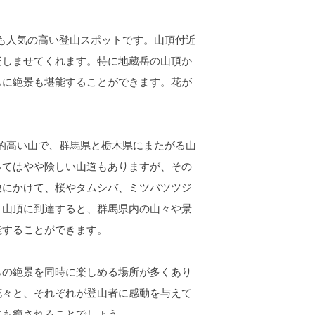
でも人気の高い登山スポットです。山頂付近
楽しませてくれます。特に地蔵岳の山頂か
もに絶景も堪能することができます。花が
較的高い山で、群馬県と栃木県にまたがる山
ってはやや険しい山道もありますが、その
腹にかけて、桜やタムシバ、ミツバツツジ
。山頂に到達すると、群馬県内の山々や景
能することができます。
らの絶景を同時に楽しめる場所が多くあり
花々と、それぞれが登山者に感動を与えて
体も癒されることでしょう。