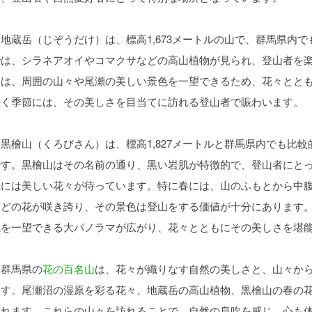
地蔵岳（じぞうだけ）は、標高1,673メートルの山で、群馬県内
では、シラネアオイやコマクサなどの高山植物が見られ、登山者を
らは、周囲の山々や尾瀬の美しい景色を一望できるため、花々とと
咲く季節には、その美しさを目当てに訪れる登山者で賑わいます。
黒檜山（くろびさん）は、標高1,827メートルと群馬県内でも比
です。黒檜山はその名前の通り、黒い岩肌が特徴的で、登山者にと
先には美しい花々が待っています。特に春には、山のふもとから中
などの花が咲き誇り、その景色は登山をする価値が十分にあります
色を一望できる大パノラマが広がり、花々とともにその美しさを堪
群馬県の
花の百名山
は、花々が織りなす自然の美しさと、山々か
ます。尾瀬沼の湿原を彩る花々、地蔵岳の高山植物、黒檜山の春の
くれます。これらの山々を訪れることで、自然の息吹を感じ、心も