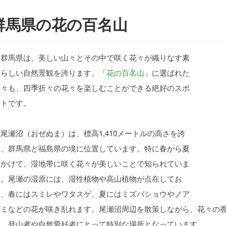
群馬県の花の百名山
群馬県は、美しい山々とその中で咲く花々が織りなす素
晴らしい自然景観を誇ります。「
花の百名山
」に選ばれた
山々も、四季折々の花々を楽しむことができる絶好のスポ
ットです。
瀬沼（おぜぬま）は、標高1,410メートルの高さを誇
り、群馬県と福島県の境に位置しています。特に春から夏
にかけて、湿地帯に咲く花々が美しいことで知られていま
す。尾瀬の湿原には、湿性植物や高山植物が点在してお
り、春にはスミレやワタスゲ、夏にはミズバショウやノア
ザミなどの花が咲き乱れます。尾瀬沼周辺を散策しながら、花々の
め、登山者や自然愛好者にとって特別な場所となっています。