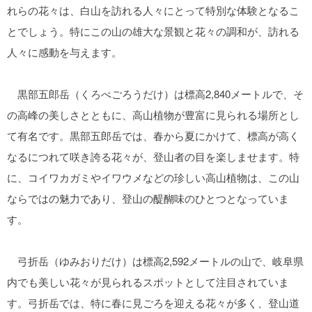
れらの花々は、白山を訪れる人々にとって特別な体験となるこ
とでしょう。特にこの山の雄大な景観と花々の調和が、訪れる
人々に感動を与えます。
黒部五郎岳（くろべごろうだけ）は標高2,840メートルで、そ
の高峰の美しさとともに、高山植物が豊富に見られる場所とし
て有名です。黒部五郎岳では、春から夏にかけて、標高が高く
なるにつれて咲き誇る花々が、登山者の目を楽しませます。特
に、コイワカガミやイワウメなどの珍しい高山植物は、この山
ならではの魅力であり、登山の醍醐味のひとつとなっていま
す。
弓折岳（ゆみおりだけ）は標高2,592メートルの山で、岐阜県
内でも美しい花々が見られるスポットとして注目されていま
す。弓折岳では、特に春に見ごろを迎える花々が多く、登山道