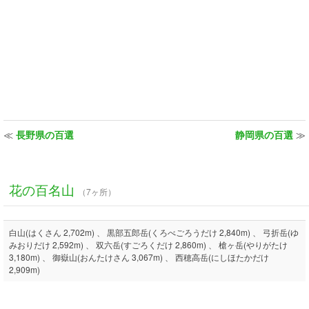
≪
長野県の百選
静岡県の百選
≫
花の百名山
（7ヶ所）
白山(はくさん 2,702m) 、 黒部五郎岳(くろべごろうだけ 2,840m) 、 弓折岳(ゆ
みおりだけ 2,592m) 、 双六岳(すごろくだけ 2,860m) 、 槍ヶ岳(やりがたけ
3,180m) 、 御嶽山(おんたけさん 3,067m) 、 西穂高岳(にしほたかだけ
2,909m)