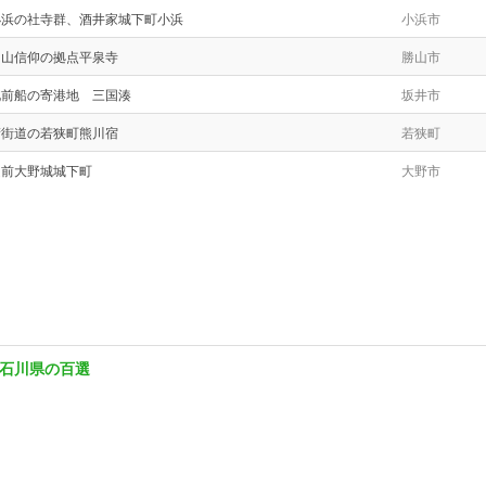
小浜の社寺群、酒井家城下町小浜
小浜市
白山信仰の拠点平泉寺
勝山市
北前船の寄港地 三国湊
坂井市
鯖街道の若狭町熊川宿
若狭町
越前大野城城下町
大野市
石川県の百選