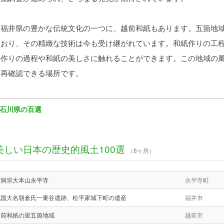
福井県の豊かな伝統文化の一つに、越前和紙もあります。五箇地域
ており、その精緻な技術は今も受け継がれています。和紙作りの工
手作りの過程や和紙の美しさに触れることができます。この地域の
を再確認できる場所です。
石川県の百選
美しい日本の歴史的風土100選
（8ヶ所）
曹洞宗大本山永平寺
永平寺町
戦国大名朝倉氏一乗谷遺跡、松平家城下町の遺産
福井市
越前和紙の里五箇地域
越前市