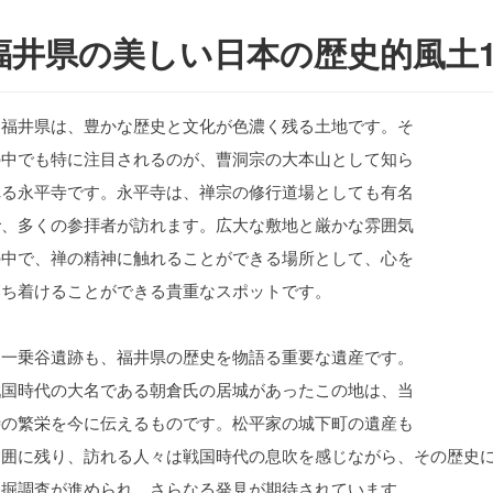
福井県の美しい日本の歴史的風土1
福井県は、豊かな歴史と文化が色濃く残る土地です。そ
の中でも特に注目されるのが、曹洞宗の大本山として知ら
れる永平寺です。永平寺は、禅宗の修行道場としても有名
で、多くの参拝者が訪れます。広大な敷地と厳かな雰囲気
の中で、禅の精神に触れることができる場所として、心を
落ち着けることができる貴重なスポットです。
一乗谷遺跡も、福井県の歴史を物語る重要な遺産です。
戦国時代の大名である朝倉氏の居城があったこの地は、当
時の繁栄を今に伝えるものです。松平家の城下町の遺産も
周囲に残り、訪れる人々は戦国時代の息吹を感じながら、その歴史
発掘調査が進められ、さらなる発見が期待されています。