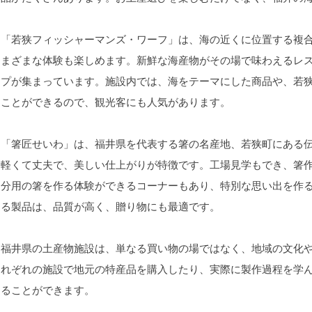
「若狭フィッシャーマンズ・ワーフ」は、海の近くに位置する複合
さまざまな体験も楽しめます。新鮮な海産物がその場で味わえるレ
ップが集まっています。施設内では、海をテーマにした商品や、若
ることができるので、観光客にも人気があります。
「箸匠せいわ」は、福井県を代表する箸の名産地、若狭町にある伝
に軽くて丈夫で、美しい仕上がりが特徴です。工場見学もでき、箸
自分用の箸を作る体験ができるコーナーもあり、特別な思い出を作
よる製品は、品質が高く、贈り物にも最適です。
福井県の土産物施設は、単なる買い物の場ではなく、地域の文化や
それぞれの施設で地元の特産品を購入したり、実際に製作過程を学
じることができます。