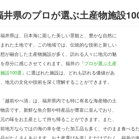
福井県のプロが選ぶ土産物施設10
福井県は、日本海に面した美しい景観と、豊かな自然に
恵まれた土地です。この地域では、伝統的な技術と新しい
発想が融合した土産物施設が多く、訪れる人々に地元の魅
力を存分に感じさせてくれます。福井の「
プロが選ぶ土産
施設100選
」に選ばれた施設は、どれも訪れる価値があ
り、地元の文化や技術を深く理解することができます。
「越前やべ清」は、福井県内でも特に有名な海産物の土
産物店です。新鮮な魚介類や特産品が豊富に並んでおり、
地元の味をお土産として持ち帰ることができます。また、
越前地方ならではの海の幸を使った加工品も多く、そのまま食べる
商品がたくさんあります。お土産選びを楽しむだけでなく、福井の