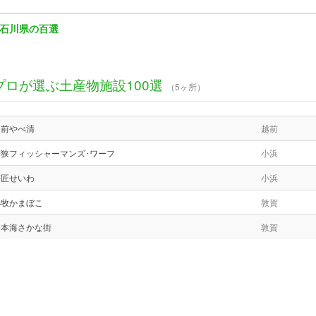
石川県の百選
プロが選ぶ土産物施設100選
（5ヶ所）
越前やべ清
越前
若狭フィッシャーマンズ･ワーフ
小浜
箸匠せいわ
小浜
小牧かまぼこ
敦賀
日本海さかな街
敦賀