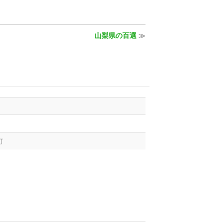
山梨県の百選
≫
町