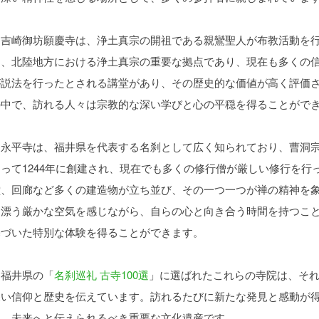
吉崎御坊願慶寺は、浄土真宗の開祖である親鸞聖人が布教活動を行
は、北陸地方における浄土真宗の重要な拠点であり、現在も多くの
が説法を行ったとされる講堂があり、その歴史的な価値が高く評価
の中で、訪れる人々は宗教的な深い学びと心の平穏を得ることがで
永平寺は、福井県を代表する名刹として広く知られており、曹洞宗
よって1244年に創建され、現在でも多くの修行僧が厳しい修行を
堂、回廊など多くの建造物が立ち並び、その一つ一つが禅の精神を
に漂う厳かな空気を感じながら、自らの心と向き合う時間を持つこ
基づいた特別な体験を得ることができます。
福井県の「
名刹巡礼 古寺100選
」に選ばれたこれらの寺院は、そ
深い信仰と歴史を伝えています。訪れるたびに新たな発見と感動が
り、未来へと伝えられるべき重要な文化遺産です。