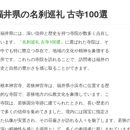
福井県の名刹巡礼 古寺100選
福井県には、深い信仰と歴史を持つ寺院が数多く点在し
ています。「
名刹巡礼 古寺100選
」に選ばれた寺院は、そ
の中でも特に際立つ存在で、地域の文化や精神を象徴する
場所です。これらの寺院を訪れることで、訪問者は福井の
歴史と自然の豊かさを感じ取ることができます。
根本神宮寺、若狭神宮寺は、福井県小浜市に位置する歴
史的な寺院で、若狭地方の仏教文化を象徴しています。こ
の寺院は、若狭国分寺跡に建てられたとされ、長い歴史の
中で多くの信仰を集めてきました。境内には国宝に指定さ
れた仏像が安置され、その荘厳さが訪れる人々を魅了します。若狭
に深い精神性を感じる場所として、多くの参拝者に親しまれていま