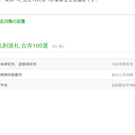
石川県の百選
名刹巡礼 古寺100選
（3ヶ所）
根本神宮寺、若狭神宮寺
小浜市神宮寺
吉崎御坊願慶寺
あわら市吉崎
永平寺
吉田郡永平寺