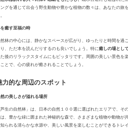
キングを通じて出会う野生動物や豊かな植物の数々は、あなたの旅
う。
心を癒す至福の時
自然林の中心には、静かなスペースが広がり、ゆったりと時間を過
だり、ただ本を読んだりするのも良いでしょう。特に
癒しの場とし
った後のリラックスタイムにもピッタリです。周囲の美しい景色を
すことで、心の疲れが癒されることでしょう。
魅力的な周辺のスポット
自然の美しさが溢れる場所
「芦生の自然林」は、日本の自然１００選に選ばれたエリアで、そ
所は、豊かな緑に囲まれた神秘的な森で、さまざまな植物や動物が
て知られる清らかな水源や、美しい風景を楽しむことができるトレ