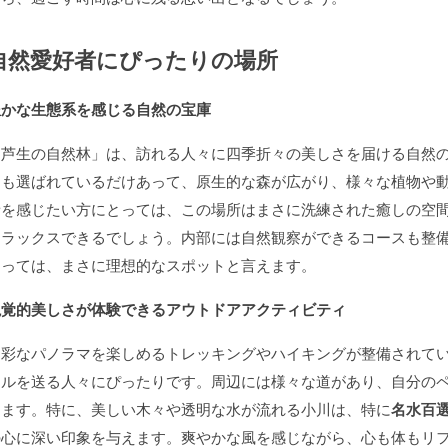
自然愛好者にぴったりの場所
豊かな生態系を感じる自然の宝庫
「芦生の自然林」は、訪れる人々に四季折々の美しさを届ける自然
にも選ばれているだけあって、原生的な森が広がり、様々な植物や
音を感じたい方にとっては、この場所はまさに洗練された癒しの空
リラックスできるでしょう。内部には自然観察ができるコースも整
とっては、まさに理想的なスポットと言えます。
視覚的美しさが体験できるアウトドアアクティビティ
多彩なパノラマを楽しめるトレッキングやハイキングが整備されて
イルを送る人々にぴったりです。周辺には様々な道があり、自分の
きます。特に、美しい木々や透明な水が流れる小川は、特に
名水百
の心に深い印象を与えます。爽やかな風を感じながら、心も体もリ