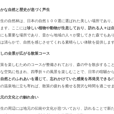
豊かな自然と歴史が息づく芦生
芦生の自然林は、日本の自然１００選に選ばれた美しい場所であり
います。ここには
珍しい植物や動物が生息しており、訪れる人々は
的にも重要な場所であり、昔から地域の人々が愛してきた森でもあ
水は清らかで、自然を感じさせてくれる素晴らしい体験を提供しま
癒しの全景が広がる散策コース
散策を楽しむためのコースが整備されており、森の中を散歩するこ
鮮な空気に包まれ、四季折々の風景を楽しむことで、日常の喧騒か
は
自然とのふれあいを通じて、忘れかけていた感覚を再発見できる
隣の温泉地に立ち寄れば、散策の疲れを癒せる贅沢な時間を過ごせ
地元の文化との触れ合い
芦生の周辺には地元の伝統や文化が息づいており、訪れることで新