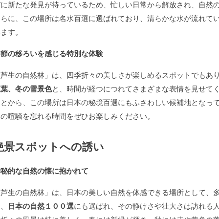
びに新たな発見が待っているため、忙しい日常から解放され、自然
さらに、この場所は名水百選に選ばれており、清らかな水が流れて
います。
季節の移ろいを感じる特別な体験
「芦生の自然林」は、四季折々の美しさが楽しめるスポットでもあ
紅葉、冬の雪景色
と、時間が経つにつれてさまざまな表情を見せて
ことから、この場所は日本の秘境百選にもふさわしい候補地となっ
常の喧騒を忘れる時間をぜひお楽しみください。
絶景スポットへの誘い
神秘的な自然の懐に抱かれて
「芦生の自然林」は、日本の美しい自然を体感できる場所として、
は、
日本の自然１００選
にも選ばれ、その静けさや壮大さは訪れる