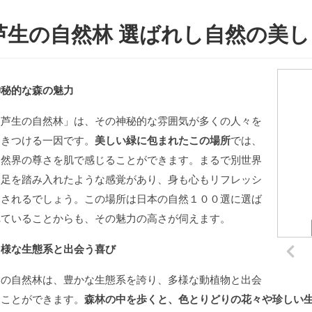
芦生の自然林 選ばれし自然の美
神秘的な森の魅力
「芦生の自然林」は、その神秘的な雰囲気が多くの人々を
引きつける一因です。
美しい緑に包まれたこの場所
では、
自然界の尊さを肌で感じることができます。まるで別世界
に足を踏み入れたような感覚があり、身も心もリフレッシ
ュされるでしょう。この場所は日本の自然１００選に選ば
れていることからも、その魅力の高さが伺えます。
多様な生態系と出会う喜び
この自然林は、豊かな生態系を誇り、多様な動植物と出会
うことができます。
森林の中を歩くと、色とりどりの花々や珍しい