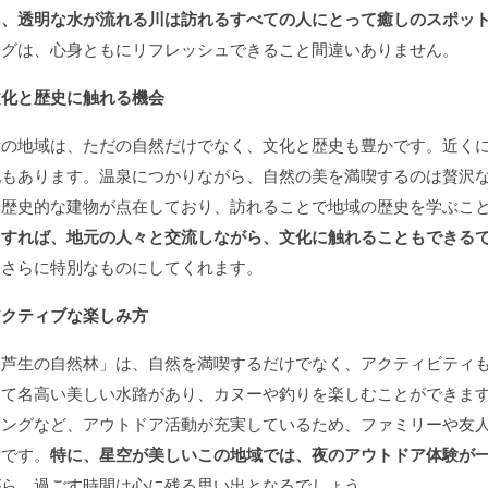
に、透明な水が流れる川は訪れるすべての人にとって癒しのスポッ
ングは、心身ともにリフレッシュできること間違いありません。
文化と歴史に触れる機会
この地域は、ただの自然だけでなく、文化と歴史も豊かです。近く
地もあります。温泉につかりながら、自然の美を満喫するのは贅沢
や歴史的な建物が点在しており、訪れることで地域の歴史を学ぶこ
加すれば、地元の人々と交流しながら、文化に触れることもできる
をさらに特別なものにしてくれます。
アクティブな楽しみ方
「芦生の自然林」は、自然を満喫するだけでなく、アクティビティ
して名高い美しい水路があり、カヌーや釣りを楽しむことができま
シングなど、アウトドア活動が充実しているため、ファミリーや友
所です。
特に、星空が美しいこの地域では、夜のアウトドア体験が
がら、過ごす時間は心に残る思い出となるでしょう。