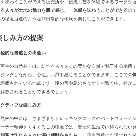
品を味わうことができる販売所や、伝統工芸を体験できるワークシ
れる人々が土地の魅力を肌で感じ、一体感を味わうことができる
の
本の秘境百選のような非日常的な体験を楽しむことができます。
楽しみ方の提案
神秘的な自然との出会い
「芦生の自然林」は、訪れる人々をその豊かな自然で魅了する場所
ージングしながら、心地よい風を感じることができます。ここでの
も評価されている地点です。滝の音や鳥のさえずりが響く中、静か
ら解放されることができるでしょう。
アクティブな楽しみ方
自然林の中には、さまざまなトレッキングコースやバードウォッチ
ローラー精神をくすぐるこの環境では、普段の生活では得られない
生態系は訪れる人々に深い感動をもたらし、
疏水百選にも選ばれた