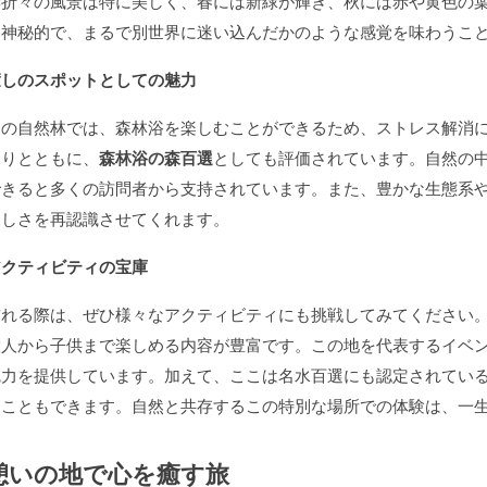
季折々の風景は特に美しく、春には新緑が輝き、秋には赤や黄色の
は神秘的で、まるで別世界に迷い込んだかのような感覚を味わうこ
癒しのスポットとしての魅力
この自然林では、森林浴を楽しむことができるため、ストレス解消
まりとともに、
森林浴の森百選
としても評価されています。自然の
できると多くの訪問者から支持されています。また、豊かな生態系
らしさを再認識させてくれます。
アクティビティの宝庫
訪れる際は、ぜひ様々なアクティビティにも挑戦してみてください
大人から子供まで楽しめる内容が豊富です。この地を代表するイベ
魅力を提供しています。加えて、ここは名水百選にも認定されてい
うこともできます。自然と共存するこの特別な場所での体験は、一
憩いの地で心を癒す旅