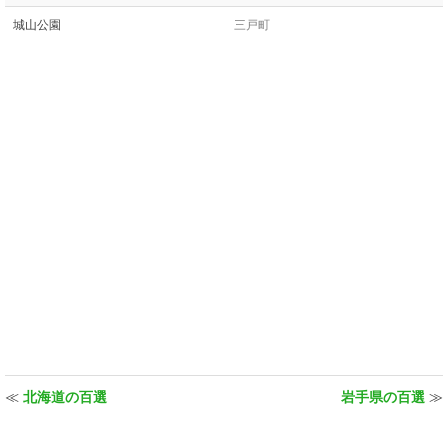
城山公園
三戸町
≪
北海道の百選
岩手県の百選
≫