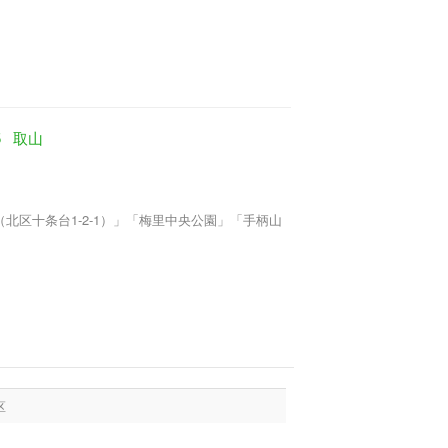
5
取山
区十条台1-2-1）」「梅里中央公園」「手柄山
区