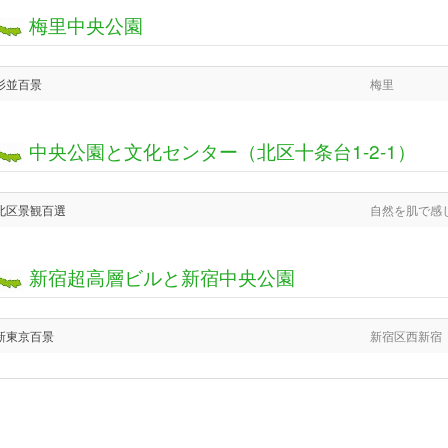
梅里中央公園
杉並百景
梅里
中央公園と文化センター（北区十条台1-2-1）
北区景観百選
自然を肌で感
新宿超高層ビルと新宿中央公園
新東京百景
新宿区西新宿