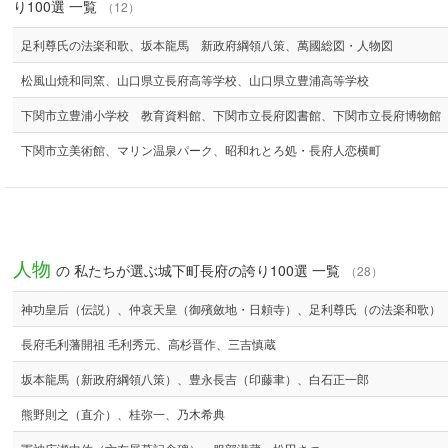
り100選 一覧
（12）
足利尊氏の法楽和歌、坂本龍馬 新政府綱領八策、萬國総図・人物図
松風山焼和同窯、山口県立長府高等学校、山口県立豊浦高等学校
下関市立豊浦小学校 教育資料館、下関市立長府図書館、下関市立長府博物館
下関市立美術館、マリン温泉パーク、昭和れとろ処・長府人恋横町
人物
の 私たちが選ぶ城下町長府の誇り100選 一覧
（28）
神功皇后（伝説）、仲哀天皇（御殯斂地・日頼寺）、足利尊氏（の法楽和歌）
長府毛利藩開祖 毛利秀元、高杉晋作、三吉慎蔵
坂本龍馬（新政府綱領八策）、豊永長吉（印藤聿）、白石正一郎
熊野則之（直介）、桂弥一、乃木希典