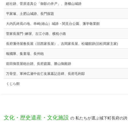
総社跡、菅原道真公「御影の井戸」、唐櫃山城跡
平家塚、土肥山城跡、長門探題
大内氏終焉の地、串崎(雄山）城跡・関見台公園、藩学敬業館
菅家長屋門･練塀、古江小路、横枕小路
長府藩侍屋敷長屋（旧西家長屋）、吉岡家長屋、松嘯館跡(旧松岡家主家)
報國隊、集童場、長州砲
前田御茶屋砲台跡、長府庭園、勝山御殿跡
万骨堂、軍神広瀬中佐亡友展墓記念碑、長府毛利邸
くじら館
文化・歴史遺産・文化施設
の 私たちが選ぶ城下町長府の誇