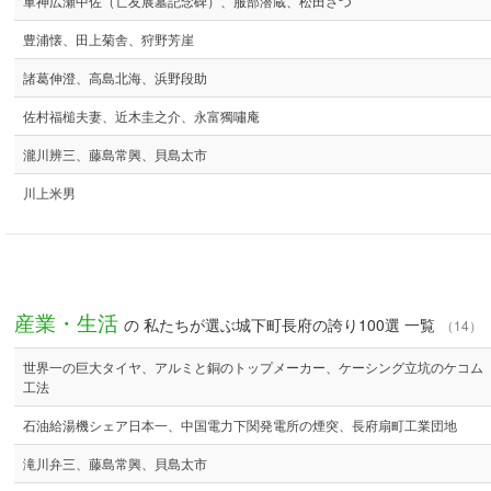
軍神広瀬中佐（亡友展墓記念碑）、服部潜蔵、松田さつ
豊浦懐、田上菊舎、狩野芳崖
諸葛伸澄、高島北海、浜野段助
佐村福槌夫妻、近木圭之介、永富獨嘯庵
瀧川辨三、藤島常興、貝島太市
川上米男
産業・生活
の 私たちが選ぶ城下町長府の誇り100選 一覧
（14）
世界一の巨大タイヤ、アルミと銅のトップメーカー、ケーシング立坑のケコム
工法
石油給湯機シェア日本一、中国電力下関発電所の煙突、長府扇町工業団地
滝川弁三、藤島常興、貝島太市