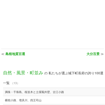
≪
島根地質百選
大分百景
≫
自然・風景・町並み
の 私たちが選ぶ城下町長府の誇り100選
一覧
（13）
満珠・干珠島、桜並木と土塀風外壁、古江小路
横枕小路、壇具川、四王司山