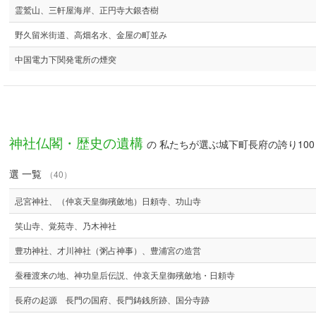
霊鷲山、三軒屋海岸、正円寺大銀杏樹
野久留米街道、高畑名水、金屋の町並み
中国電力下関発電所の煙突
神社仏閣・歴史の遺構
の 私たちが選ぶ城下町長府の誇り100
選 一覧
（40）
忌宮神社、（仲哀天皇御殯斂地）日頼寺、功山寺
笑山寺、覚苑寺、乃木神社
豊功神社、才川神社（粥占神事）、豊浦宮の造営
蚕種渡来の地、神功皇后伝説、仲哀天皇御殯斂地・日頼寺
長府の起源 長門の国府、長門鋳銭所跡、国分寺跡