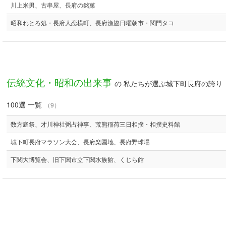
川上米男、古串屋、長府の銘菓
昭和れとろ処・長府人恋横町、長府漁協日曜朝市・関門タコ
伝統文化・昭和の出来事
の 私たちが選ぶ城下町長府の誇り
100選 一覧
（9）
数方庭祭、才川神社粥占神事、荒熊稲荷三日相撲・相撲史料館
城下町長府マラソン大会、長府楽園地、長府野球場
下関大博覧会、旧下関市立下関水族館、くじら館