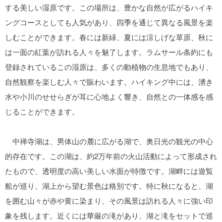
する美しい湿原です。この場所は、豊かな自然が広がるハイキ
ングコースとしても人気があり、四季を通じて異なる風景を楽
しむことができます。春には新緑、夏には涼しげな草原、秋に
は一面の紅葉が訪れる人々を魅了します。ラムサール条約にも
登録されているこの湿原は、多くの動植物の生息地でもあり、
自然観察を楽しむ人々で賑わいます。ハイキング中には、湧き
水や小川のせせらぎが耳に心地よく響き、自然との一体感を感
じることができます。
中禅寺湖は、男体山の麓に広がる湖で、奥日光の観光の中心
的存在です。この湖は、約2万年前の火山活動によって形成され
たもので、透明度の高い美しい水面が特徴です。湖畔には遊覧
船が巡り、湖上から望む景色は格別です。特に秋になると、湖
を囲む山々が赤や黄に染まり、その風景は訪れる人々に強い印
象を残します。近くには華厳の滝があり、湖と滝をセットで巡