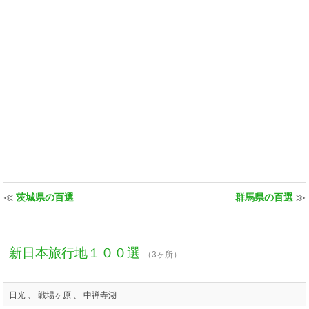
≪
茨城県の百選
群馬県の百選
≫
新日本旅行地１００選
（3ヶ所）
日光 、 戦場ヶ原 、 中禅寺湖