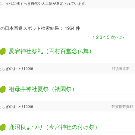
に、次代に残すべき自然や人工物が選定されています。
）
の日本百選スポット検索結果： 1964 件
1
2
3
4
5
次へ≫
愛宕神社祭礼（百村百堂念仏舞）
とちぎのまつり100選
那須塩原市
祖母井神社夏祭（祇園祭）
とちぎのまつり100選
芳賀郡芳賀町
鹿沼秋まつり（今宮神社の付け祭）