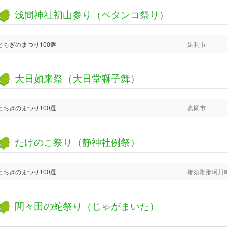
浅間神社初山参り（ペタンコ祭り）
とちぎのまつり100選
足利市
大日如来祭（大日堂獅子舞）
とちぎのまつり100選
真岡市
たけのこ祭り（静神社例祭）
とちぎのまつり100選
那須郡那珂川
間々田の蛇祭り（じゃがまいた）