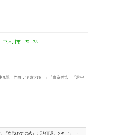
中津川市
29
33
井晩翠 作曲：瀧廉太郎）」「白峯神宮」「駒宇
。「次代(あす)に残そう長崎百景」をキーワード