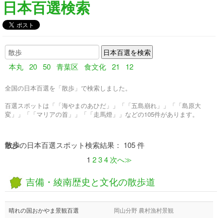
日本百選検索
本丸
20
50
青葉区
食文化
21
12
全国の日本百選を「散歩」で検索しました。
百選スポットは「「海やまのあひだ」」「「五島崩れ」」「「島原大
変」」「「マリアの首」」「「走馬燈」」などの105件があります。
散歩
の日本百選スポット検索結果： 105 件
1
2
3
4
次へ≫
吉備・綾南歴史と文化の散歩道
晴れの国おかやま景観百選
岡山分野 農村漁村景観