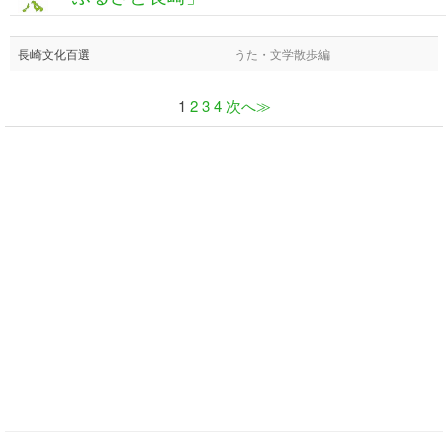
長崎文化百選
うた・文学散歩編
1
2
3
4
次へ≫